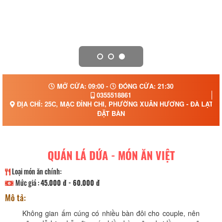
MỞ CỬA: 09:00 -
ĐÓNG CỬA: 21:30
0355518861
ĐỊA CHỈ: 25C, MẠC ĐỈNH CHI, PHƯỜNG XUÂN HƯƠNG - ĐÀ LẠT, 
ĐẶT BÀN
QUÁN LÁ DỨA - MÓN ĂN VIỆT
Loại món ăn chính:
Mức giá :
45.000 đ - 60.000 đ
Mô tả:
Không gian ấm cúng có nhiều bàn đôi cho couple, nên