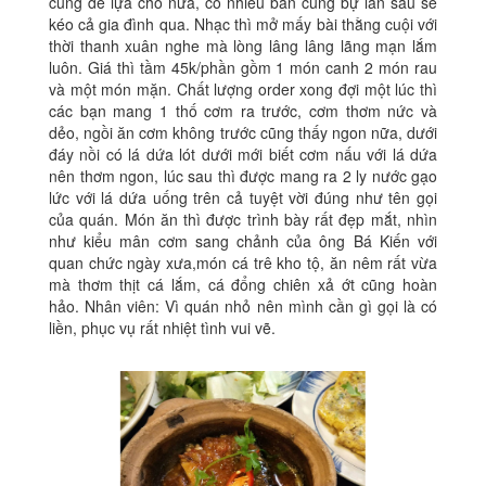
cũng dễ lựa chỗ nữa, có nhiều bàn cũng bự lần sau sẽ
kéo cả gia đình qua. Nhạc thì mở mấy bài thằng cuội với
thời thanh xuân nghe mà lòng lâng lâng lãng mạn lắm
luôn. Giá thì tầm 45k/phần gồm 1 món canh 2 món rau
và một món mặn. Chất lượng order xong đợi một lúc thì
các bạn mang 1 thố cơm ra trước, cơm thơm nức và
dẻo, ngồi ăn cơm không trước cũng thấy ngon nữa, dưới
đáy nồi có lá dứa lót dưới mới biết cơm nấu với lá dứa
nên thơm ngon, lúc sau thì được mang ra 2 ly nước gạo
lức với lá dứa uống trên cả tuyệt vời đúng như tên gọi
của quán. Món ăn thì được trình bày rất đẹp mắt, nhìn
như kiểu mân cơm sang chảnh của ông Bá Kiến với
quan chức ngày xưa,món cá trê kho tộ, ăn nêm rất vừa
mà thơm thịt cá lắm, cá đổng chiên xả ớt cũng hoàn
hảo. Nhân viên: Vì quán nhỏ nên mình cần gì gọi là có
liền, phục vụ rất nhiệt tình vui vẽ.