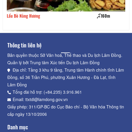
Lẩu Bò Nàng Hương
160m
Lẩ
Thông tin liên hệ
Bản quyền thuộc Sở Văn hoá, Thể thao và Du lịch Lâm Đồng.
Quản lý bởi Trung tâm Xúc tiến Du lịch Lâm Đồng
Địa chỉ: Tầng 3 khu 9 tầng, Trung tâm Hành chính tỉnh Lâm
Đồng, số 36 Trần Phú, phường Xuân Hương - Đà Lạt, tỉnh
Lâm Đồng
Tổng đài hỗ trợ: (+84.235) 3.916.961
Email: ttxtdl@lamdong.gov.vn
Giấy phép: 311/GP-BC do Cục Báo chí - Bộ Văn hóa Thông tin
cấp ngày 13/10/2006
Danh mục