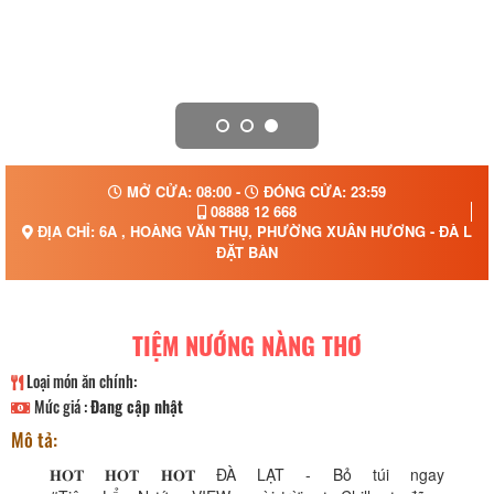
MỞ CỬA: 08:00 -
ĐÓNG CỬA: 23:59
08888 12 668
ĐỊA CHỈ: 6A , HOÀNG VĂN THỤ, PHƯỜNG XUÂN HƯƠNG - ĐÀ LẠT
ĐẶT BÀN
TIỆM NƯỚNG NÀNG THƠ
Loại món ăn chính:
Mức giá :
Đang cập nhật
Mô tả:
𝐇𝐎𝐓 𝐇𝐎𝐓 𝐇𝐎𝐓 ĐÀ LẠT - Bỏ túi ngay