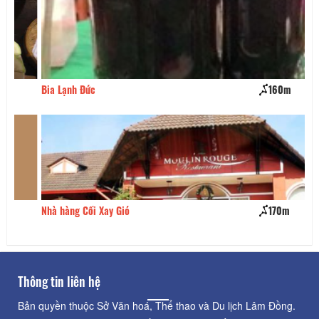
Bia Lạnh Đức
160m
Nh
Nhà hàng Cối Xay Gió
170m
Ph
Thông tin liên hệ
Bản quyền thuộc Sở Văn hoá, Thể thao và Du lịch Lâm Đồng.