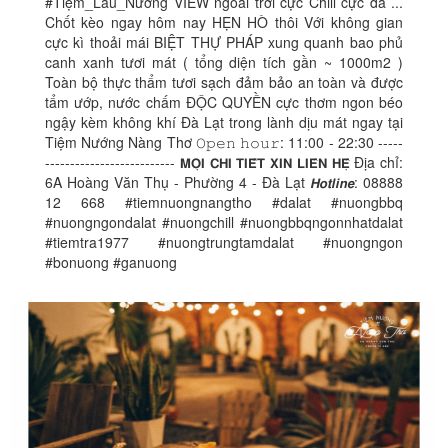
#Tiệm_Lẩu_Nướng VIEW ngoài trời cực Chill cực đã ...
Chốt kèo ngay hôm nay HẸN HÒ thôi Với không gian
cực kì thoải mái BIỆT THỰ PHÁP xung quanh bao phủ
canh xanh tươi mát ( tổng diện tích gần ~ 1000m2 )
Toàn bộ thực thẩm tươi sạch đảm bảo an toàn và được
tẩm ướp, nước chấm ĐỘC QUYỀN cực thơm ngon béo
ngậy kèm không khí Đà Lạt trong lành dịu mát ngay tại
Tiệm Nướng Nàng Thơ 𝙾𝚙𝚎𝚗 𝚑𝚘𝚞𝚛: 11:00 - 22:30 -----
-------------------------- 𝗠𝗢̣𝗜 𝗖𝗛𝗜 𝗧𝗜𝗘̂́𝗧 𝗫𝗜𝗡 𝗟𝗜𝗘̂𝗡 𝗛𝗘̣̂ Địa chỉ:
6A Hoàng Văn Thụ - Phường 4 - Đà Lạt 𝙃𝙤𝙩𝙡𝙞𝙣𝙚: 08888
12 668 #tiemnuongnangtho #dalat #nuongbbq
#nuongngondalat #nuongchill #nuongbbqngonnhatdalat
#tiemtra1977 #nuongtrungtamdalat #nuongngon
#bonuong #ganuong