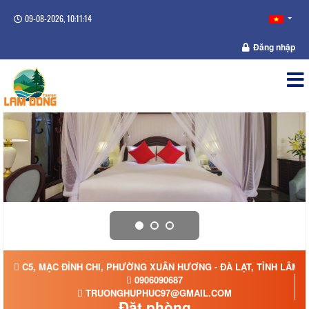
09-08-2026, 10:11:14
Đăng nhập
C5, MẠC ĐỈNH CHI, PHƯỜNG XUÂN HƯƠNG - ĐÀ LẠT, TỈNH LÂM 
0906090687
TRUONGHUPHUC97@GMAIL.COM
Đặt phòng