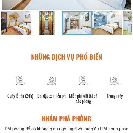
NHỮNG DỊCH VỤ PHỔ BIẾN
Quầy lễ tân (24h)
Bãi đậu xe miễn phí
Miễn phí wifi tất cả
Thang máy
các phòng
KHÁM PHÁ PHÒNG
Đặt phòng để có không gian nghỉ ngơi và thư giãn thật hạnh phúc