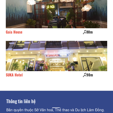
Gaia House
80m
Bô
SUKA Hotel
90m
CS
Thông tin liên hệ
Bản quyền thuộc Sở Văn hoá, Thể thao và Du lịch Lâm Đồng.