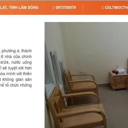
LẠT, TỈNH LÂM ĐỒNG
0973785979
CSLTMOCTH
, phường 4, thành
ư ở nhà của chính
24/24, nước uống
ỉ sẽ tuyệt vời hơn
òa mình với thiên
t không gian sân
thể tổ chức những