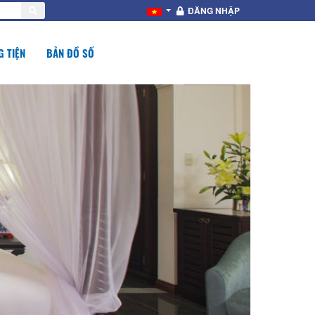
ĐĂNG NHẬP
 TIỆN
BẢN ĐỒ SỐ