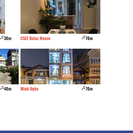
30m
CSLT Balaz House
70m
CSLT House
40m
Minh Uyên
70m
Gaia House