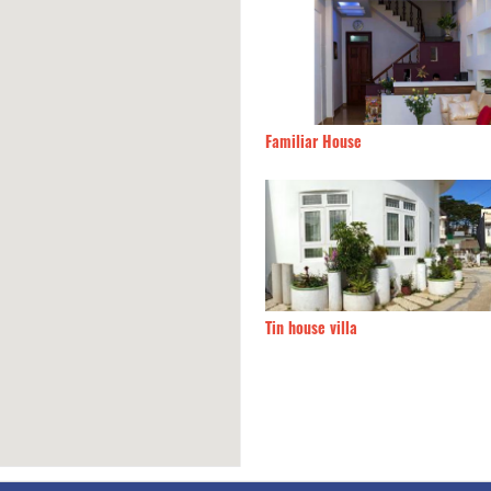
 sạn Mộc Nhiên
20m
Familiar House
Key
30m
Tin house villa