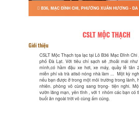
B36, MẠC ĐỈNH CHI, PHƯỜNG XUÂN HƯƠNG - ĐÀ 
CSLT MỘC THẠCH
Giới thiệu
CSLT Mộc Thạch tọa lạc tại Lô B36 Mạc Đĩnh Chi 
phố Đà Lạt. Với tiêu chí sạch sẽ ,thoải mái nh
mình,có hầm đậu xe hơi, xe máy, quầy lễ tân 
miễn phí và trà atisô nóng nhà làm ... Một kỳ ngh
nếu bạn được ở trong một môi trường trong lành, h
nhiên. phòng vô cùng sang trọng- tiện nghi. Mộ
vườn lãng mạn, yên tĩnh , với 1 nhóm các bạn có 
buổi ăn ngoài trời vô cùng ấm cúng.