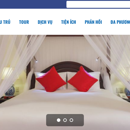
U TRÚ
TOUR
DỊCH VỤ
TIỆN ÍCH
PHẢN HỒI
ĐA PHƯƠNG