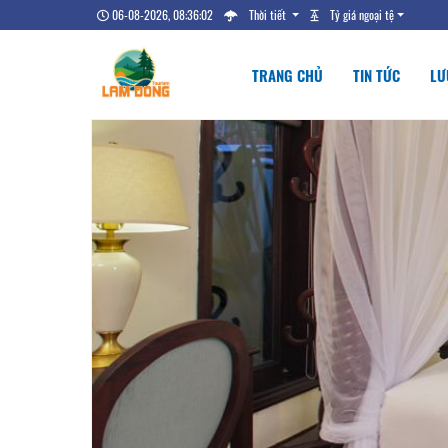
06-08-2026, 08:36:03
Thời tiết
Tỷ giá ngoại tệ
TRANG CHỦ
TIN TỨC
LƯ