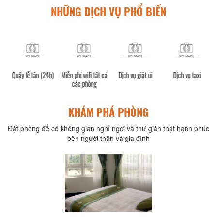
NHỮNG DỊCH VỤ PHỔ BIẾN
Quầy lễ tân (24h)
Miễn phí wifi tất cả
Dịch vụ giặt ủi
Dịch vụ taxi
các phòng
KHÁM PHÁ PHÒNG
Đặt phòng để có không gian nghỉ ngơi và thư giãn thật hạnh phúc
bên người thân và gia đình