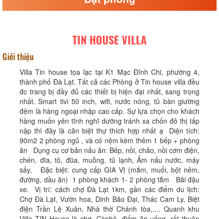
TIN HOUSE VILLA
Giới thiệu
Villa Tin house tọa lạc tại K1 Mạc Đĩnh Chi, phường 4,
thành phố Đà Lạt. Tất cả các Phòng ở Tin house villa đều
đc trang bị đầy đủ các thiết bị hiện đại nhất, sang trọng
nhất. Smart tivi 50 inch, wifi, nước nóng, tủ bàn giường
đệm là hàng ngoại nhập cao cấp. Sự lựa chọn cho khách
hàng muốn yên tĩnh nghĩ dưỡng tránh xa chốn đô thị tấp
nập thì đây là căn biệt thự thích hợp nhất ạ Diện tích:
90m2 2 phòng ngủ , và có nệm kèm thêm 1 bếp + phòng
ăn Dụng cụ cơ bản nấu ăn: Bếp, nồi, chảo, nồi cơm điện,
chén, dĩa, tô, đũa, muỗng, tủ lạnh, Ấm nấu nước, máy
sấy, Đặc biệt: cung cấp GIA VỊ (mắm, muối, bột nêm,
đường, dầu ăn) 1 phòng khách 1- 2 phòng tắm Bãi đậu
xe. Vị trí: cách chợ Đà Lạt 1km, gần các điểm du lịch:
Chợ Đà Lạt, Vườn hoa, Dinh Bảo Đại, Thác Cam Ly, Biệt
điện Trần Lệ Xuân, Nhà thờ Chánh tòa,.... Quanh khu
Villa TIN House là chợ, Càphê, điểm ăn uống, rất thuận