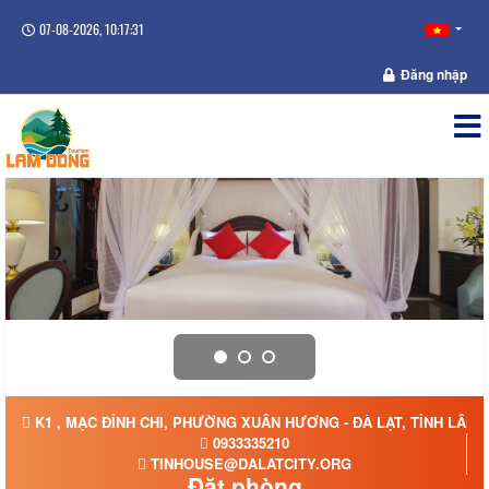
07-08-2026, 10:17:32
Đăng nhập
K1 , MẠC ĐỈNH CHI, PHƯỜNG XUÂN HƯƠNG - ĐÀ LẠT, TỈNH LÂM
0933335210
TINHOUSE@DALATCITY.ORG
Đặt phòng