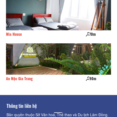
Mia House
70m
Da
An Mộc Gia Trang
90m
CS
Thông tin liên hệ
Bản quyền thuộc Sở Văn hoá, Thể thao và Du lịch Lâm Đồng.