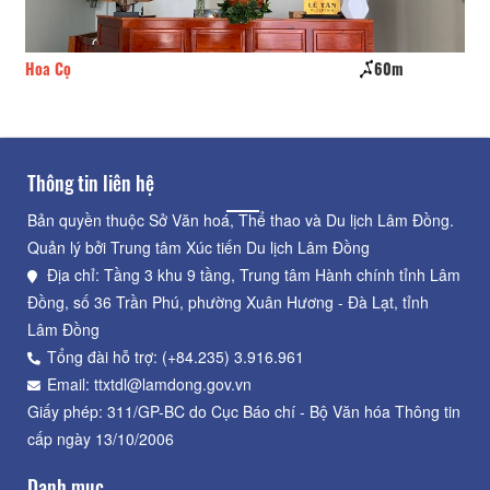
Hoa Cọ
60m
An
Thông tin liên hệ
Bản quyền thuộc Sở Văn hoá, Thể thao và Du lịch Lâm Đồng.
Quản lý bởi Trung tâm Xúc tiến Du lịch Lâm Đồng
Địa chỉ: Tầng 3 khu 9 tầng, Trung tâm Hành chính tỉnh Lâm
Đồng, số 36 Trần Phú, phường Xuân Hương - Đà Lạt, tỉnh
Lâm Đồng
Tổng đài hỗ trợ: (+84.235) 3.916.961
Email: ttxtdl@lamdong.gov.vn
Giấy phép: 311/GP-BC do Cục Báo chí - Bộ Văn hóa Thông tin
cấp ngày 13/10/2006
Danh mục