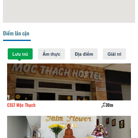
Điểm lân cận
Lưu trú
Ẩm thực
Địa điểm
Giải trí
CSLT Mộc Thạch
30m
Mi