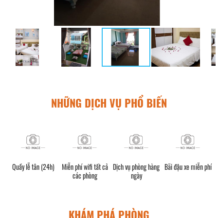
NHỮNG DỊCH VỤ PHỔ BIẾN
Quầy lễ tân (24h)
Miễn phí wifi tất cả
Dịch vụ phòng hàng
Bãi đậu xe miễn phí
các phòng
ngày
KHÁM PHÁ PHÒNG