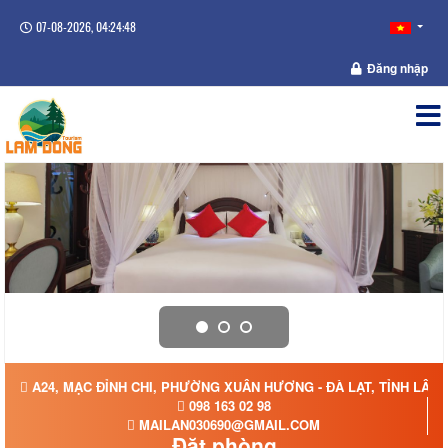
07-08-2026, 04:24:49
Đăng nhập
A24, MẠC ĐỈNH CHI, PHƯỜNG XUÂN HƯƠNG - ĐÀ LẠT, TỈNH LÂM
098 163 02 98
MAILAN030690@GMAIL.COM
Đặt phòng