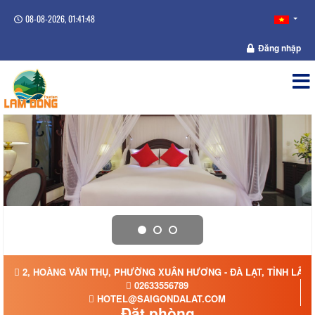
08-08-2026, 01:41:49
Đăng nhập
2, HOÀNG VĂN THỤ, PHƯỜNG XUÂN HƯƠNG - ĐÀ LẠT, TỈNH LÂM
02633556789
HOTEL@SAIGONDALAT.COM
Đặt phòng