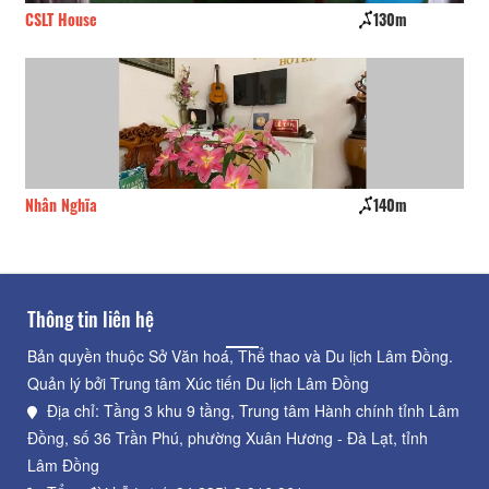
CSLT House
130m
Ki
Nhân Nghĩa
140m
Hồ
Thông tin liên hệ
Bản quyền thuộc Sở Văn hoá, Thể thao và Du lịch Lâm Đồng.
Quản lý bởi Trung tâm Xúc tiến Du lịch Lâm Đồng
Địa chỉ: Tầng 3 khu 9 tầng, Trung tâm Hành chính tỉnh Lâm
Đồng, số 36 Trần Phú, phường Xuân Hương - Đà Lạt, tỉnh
Lâm Đồng