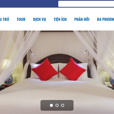
U TRÚ
TOUR
DỊCH VỤ
TIỆN ÍCH
PHẢN HỒI
ĐA PHƯƠNG