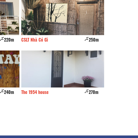
220m
CSLT Nhà Có Gì
250m
Myrtle Hotel
240m
The 1954 house
270m
TK Home