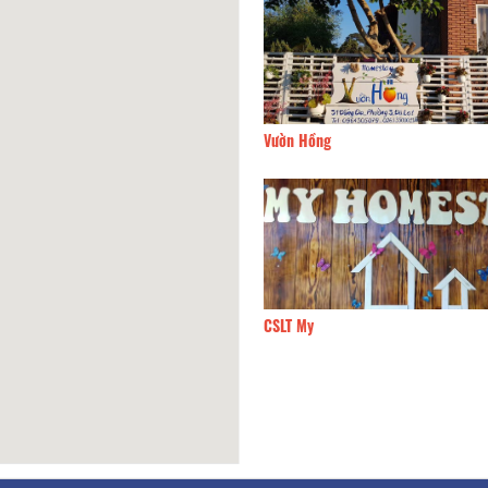
Bếp Đà Lạt
110m
Vườn Hồng
y Fish
170m
CSLT My