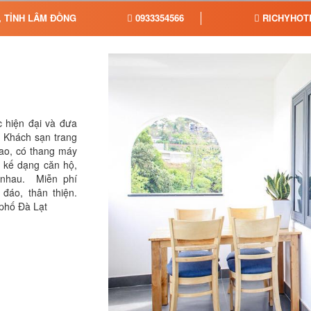
, TỈNH LÂM ĐỒNG
0933354566
RICHYHOT
c hiện đại và đưa
 Khách sạn trang
 sao, có thang máy
t kế dạng căn hộ,
 nhau. Miễn phí
đáo, thân thiện.
 phố Đà Lạt