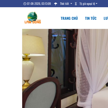
07-08-2026, 03:13:10
Thời tiết
Tỷ giá ngoại tệ
TRANG CHỦ
TIN TỨC
LƯ