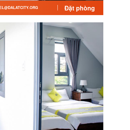
Đặt phòng
EL@DALATCITY.ORG