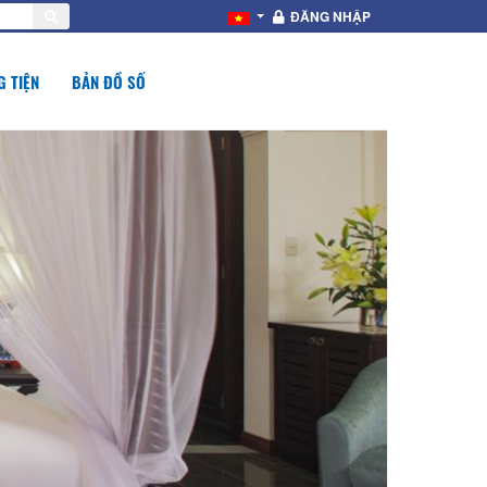
ĐĂNG NHẬP
 TIỆN
BẢN ĐỒ SỐ