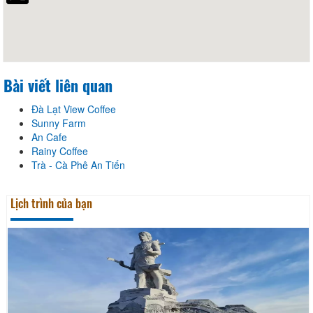
Bài viết liên quan
Đà Lạt View Coffee
Sunny Farm
An Cafe
Rainy Coffee
Trà - Cà Phê An Tiến
Lịch trình của bạn