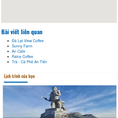
Bài viết liên quan
Đà Lạt View Coffee
Sunny Farm
An Cafe
Rainy Coffee
Trà - Cà Phê An Tiến
Lịch trình của bạn