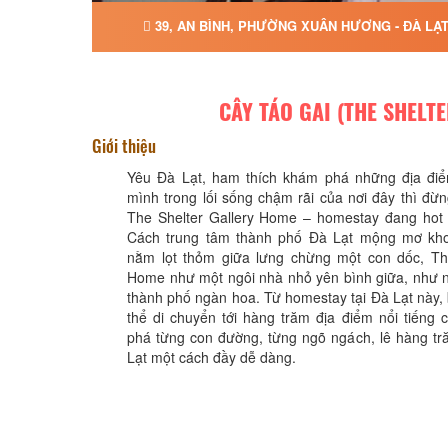
39, AN BÌNH, PHƯỜNG XUÂN HƯƠNG - ĐÀ LẠT
CÂY TÁO GAI (THE SHELTE
Giới thiệu
Yêu Đà Lạt, ham thích khám phá những địa điể
mình trong lối sống chậm rãi của nơi đây thì đừ
The Shelter Gallery Home – homestay đang hot 
Cách trung tâm thành phố Đà Lạt mộng mơ kh
nằm lọt thỏm giữa lưng chừng một con dốc, The
Home như một ngôi nhà nhỏ yên bình giữa, như n
thành phố ngàn hoa. Từ homestay tại Đà Lạt này,
thể di chuyển tới hàng trăm địa điểm nổi tiếng
phá từng con đường, từng ngõ ngách, lê hàng t
Lạt một cách đầy dễ dàng.