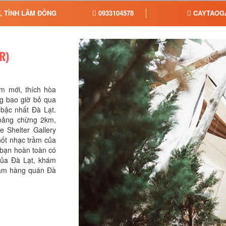
, TỈNH LÂM ĐỒNG
0933104578
CAYTAOGA
R)
m mới, thích hòa
ng bao giờ bỏ qua
bậc nhất Đà Lạt.
oảng chừng 2km,
 Shelter Gallery
ốt nhạc trầm của
 bạn hoàn toàn có
 của Đà Lạt, khám
răm hàng quán Đà