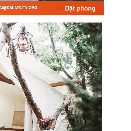
Đặt phòng
I@DALATCITY.ORG