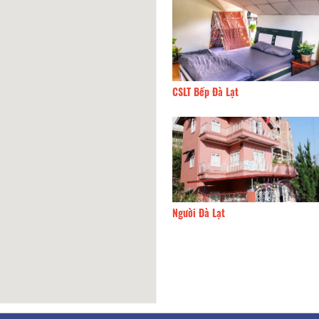
y Fish
150m
CSLT Bếp Đà Lạt
ome
210m
Người Đà Lạt