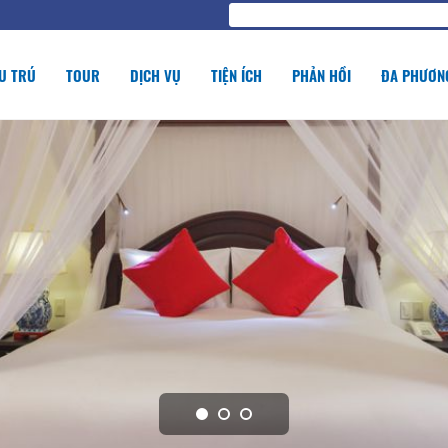
U TRÚ
TOUR
DỊCH VỤ
TIỆN ÍCH
PHẢN HỒI
ĐA PHƯƠNG