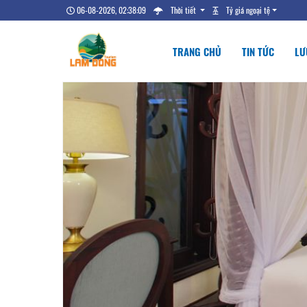
06-08-2026, 02:38:10
Thời tiết
Tỷ giá ngoại tệ
TRANG CHỦ
TIN TỨC
LƯ