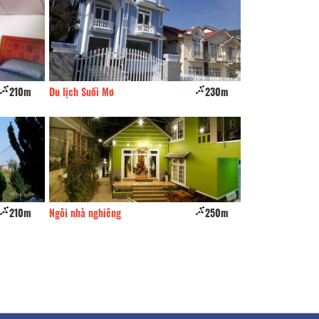
210m
Du lịch Suối Mơ
230m
Út Thảo
210m
Ngôi nhà nghiêng
250m
Cát Anh