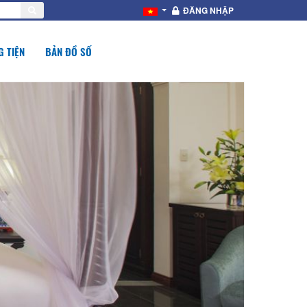
ĐĂNG NHẬP
 TIỆN
BẢN ĐỒ SỐ