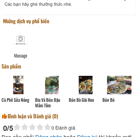
Các bạn hãy ghé thưởng thức nhé.
Những dịch vụ phổ biến
Massage
Sản phẩm
Cà Phê Sữa Nóng
Bia Và Bún Đậu
Bún Bò Giò Heo
Bún Bò
Mắm Tôm
Bình luận và Đánh giá (
0
)
0
/5
0
Đánh giá
Bạn cần phải
Đăng nhập
hoặc
Đăng ký
tài khoản mới