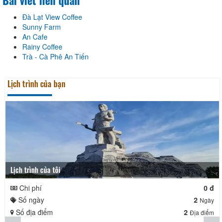
Bài viết liên quan
Đà Lạt View Coffee
Sunny Farm
An Cafe
Rainy Coffee
Trà - Cà Phê An Tiến
Lịch trình của bạn
Lịch trình của tôi
Chi phí
0 đ
Số ngày
2
Ngày
Số địa điểm
2
Địa điểm