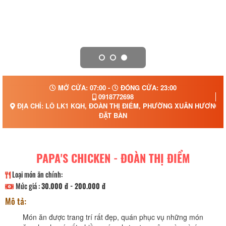
MỞ CỬA: 07:00 -
ĐÓNG CỬA: 23:00
0918772698
ĐỊA CHỈ: LÔ LK1 KQH, ĐOÀN THỊ ĐIỂM, PHƯỜNG XUÂN HƯƠNG -
ĐẶT BÀN
PAPA'S CHICKEN - ĐOÀN THỊ ĐIỂM
Loại món ăn chính:
Mức giá :
30.000 đ - 200.000 đ
Mô tả:
Món ăn được trang trí rất đẹp, quán phục vụ những món