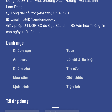
Đồng, số 36 Trần Phú, phường Xuân Hương - Đà Lạt, tỉnh
Lâm Đồng
Tổng đài hỗ trợ: (+84.235) 3.916.961
Email: ttxtdl@lamdong.gov.vn
Giấy phép: 311/GP-BC do Cục Báo chí - Bộ Văn hóa Thông tin
cấp ngày 13/10/2006
Danh mục
Khách sạn
Tour
Ẩm thực
Lễ hội & Sự kiện
Khám phá
Tin tức
Mua sắm
Giới thiệu
Lịch trình
Tiện ích
Tải ứng dụng