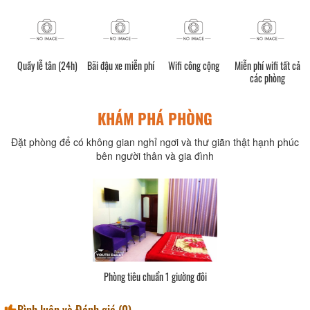
Quầy lễ tân (24h)
Bãi đậu xe miễn phí
Wifi công cộng
Miễn phí wifi tất cả
các phòng
KHÁM PHÁ PHÒNG
Đặt phòng để có không gian nghỉ ngơi và thư giãn thật hạnh phúc
bên người thân và gia đình
Phòng tiêu chuẩn 1 giường đôi
Bình luận và Đánh giá (
0
)