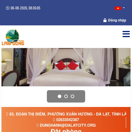
06-08-2026, 08:36:05
Đăng nhập
83, ĐOÀN THỊ ĐIỂM, PHƯỜNG XUÂN HƯƠNG - ĐÀ LẠT, TỈNH LÂM
02633542387
DUNGHANH@DALATCITY.ORG
Đặt phòng