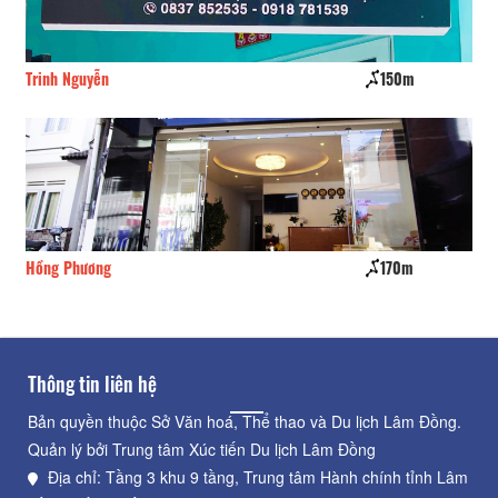
Trinh Nguyễn
150m
Th
Hồng Phương
170m
CS
Thông tin liên hệ
Bản quyền thuộc Sở Văn hoá, Thể thao và Du lịch Lâm Đồng.
Quản lý bởi Trung tâm Xúc tiến Du lịch Lâm Đồng
Địa chỉ: Tầng 3 khu 9 tầng, Trung tâm Hành chính tỉnh Lâm