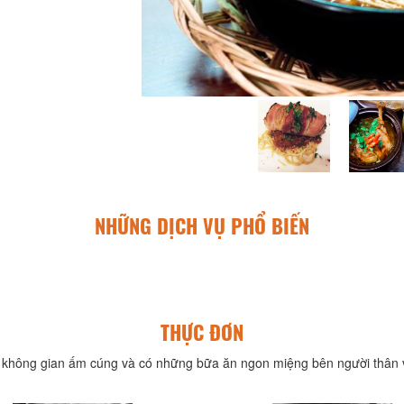
NHỮNG DỊCH VỤ PHỔ BIẾN
THỰC ĐƠN
không gian ấm cúng và có những bữa ăn ngon miệng bên người thân v