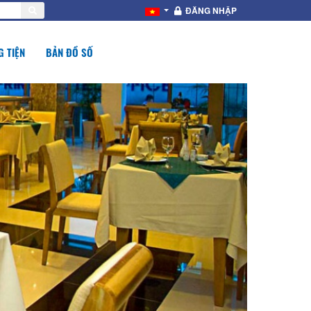
ĐĂNG NHẬP
 TIỆN
BẢN ĐỒ SỐ