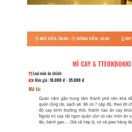
MỞ CỬA: 08:00 -
ĐÓNG CỬA: 22:00
091
MÌ CAY & TTEOKBOKKI
Loại món ăn chính:
Mức giá :
10.000 đ - 35.000 đ
Mô tả:
Quán nằm gần trung tâm thành phố nên khá dễ
quán rộng rãi, sạch sẽ. Mì có 7 cấp độ, theo lời c
độ cay bình thường thôi, thánh nào ăn cay khủn
Ngoài mì cay rất ngon quán còn có các món ăn v
lắc, bánh gạo.... Giá cả hợp lý, có cả giao hàng tậ