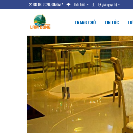
08-08-2026, 09:55:38
Thời tiết
Tỷ giá ngoại tệ
TRANG CHỦ
TIN TỨC
LƯ