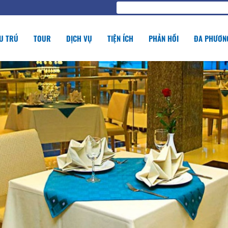
U TRÚ
TOUR
DỊCH VỤ
TIỆN ÍCH
PHẢN HỒI
ĐA PHƯƠNG