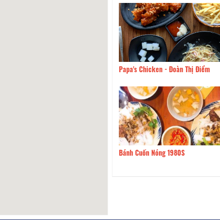
m
Papa's Chicken - Đoàn Thị Điểm
100m
Ngói Đỏ Quán - Nướng &
Nguyên
m
Bánh Cuốn Nóng 1980S
110m
ỐC GU - BBQ - Seafood 