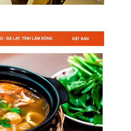
G - ĐÀ LẠT, TỈNH LÂM ĐỒNG
ĐẶT BÀN