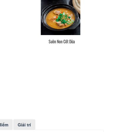
t Dừa
Bánh NaChos Sốt Bò
điểm
Giải trí