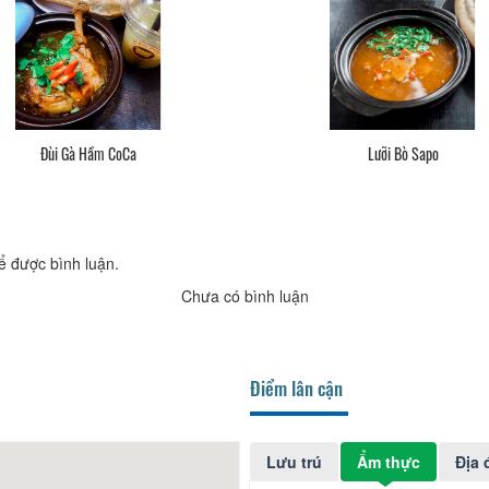
Lưỡi Bò Sapo
Sườn Non Cố
ể được bình luận.
Chưa có bình luận
Điểm lân cận
Lưu trú
Ẩm thực
Địa 