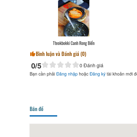
 Canh Rong Biển
Đùi Gà Hầm CoCa
Bình luận và Đánh giá (
0
)
0
/5
0
Đánh giá
Bạn cần phải
Đăng nhập
hoặc
Đăng ký
tài khoản mới đ
Bản đồ