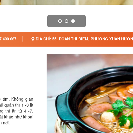
7 400 667
ĐỊA CHỈ: 55, ĐOÀN THỊ ĐIỂM, PHƯỜNG XUÂN HƯƠN
 tìm. Không gian
hủ quán thì 1 -3 là
g thì ăn từ 4 -7.
ặt khác như khoai
n nơi.