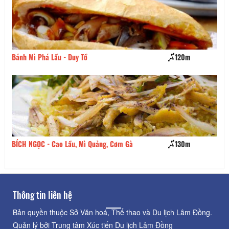
Bánh Mì Phá Lấu - Duy Tồ
120m
Há
BÍCH NGỌC - Cao Lầu, Mì Quảng, Cơm Gà
130m
Th
Thông tin liên hệ
Bản quyền thuộc Sở Văn hoá, Thể thao và Du lịch Lâm Đồng.
Quản lý bởi Trung tâm Xúc tiến Du lịch Lâm Đồng