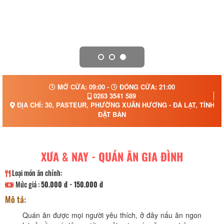
MỞ CỬA: 09:00 -
ĐÓNG CỬA: 21:00
0263 3541 589
ĐỊA CHỈ: 30, PASTEUR, PHƯỜNG XUÂN HƯƠNG - ĐÀ LẠT, TỈNH 
ĐẶT BÀN
XƯA & NAY - QUÁN ĂN GIA ĐÌNH
Loại món ăn chính:
Mức giá :
50.000 đ - 150.000 đ
Mô tả:
Quán ăn được mọi người yêu thích, ở đây nấu ăn ngon