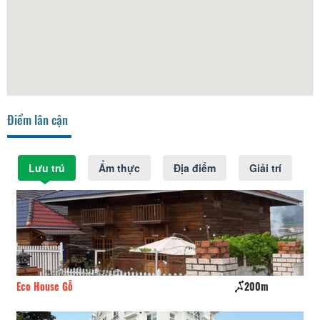
Điểm lân cận
Lưu trú
Ẩm thực
Địa điểm
Giải trí
Eco House Gỗ
200m
Ec