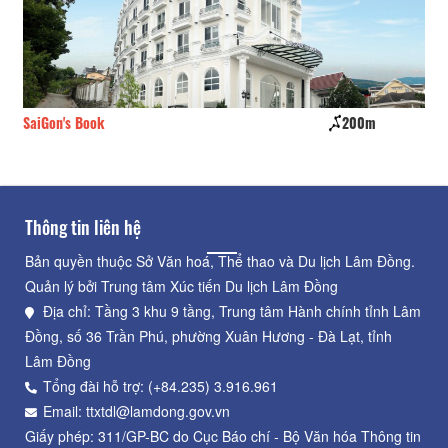
SaiGon's Book
200m
Đồ
Thông tin liên hệ
Bản quyền thuộc Sở Văn hoá, Thể thao và Du lịch Lâm Đồng.
Quản lý bởi Trung tâm Xúc tiến Du lịch Lâm Đồng
Địa chỉ: Tầng 3 khu 9 tầng, Trung tâm Hành chính tỉnh Lâm
Đồng, số 36 Trần Phú, phường Xuân Hương - Đà Lạt, tỉnh
Lâm Đồng
Tổng đài hỗ trợ: (+84.235) 3.916.961
Email: ttxtdl@lamdong.gov.vn
Giấy phép: 311/GP-BC do Cục Báo chí - Bộ Văn hóa Thông tin