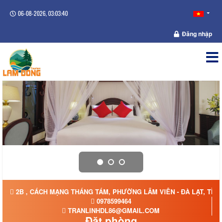
06-08-2026, 03:03:40
Đăng nhập
2B , CÁCH MẠNG THÁNG TÁM, PHƯỜNG LÂM VIÊN - ĐÀ LẠT, TỈN
0978599464
TRANLINHDL86@GMAIL.COM
Đặt phòng