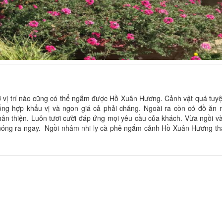
CSLT The Sparrow
Trí Lâm
Khoảng cách: 210 m
Khoảng cách:
Villa Lan Rừng
Larita
 vị trí nào cũng có thể ngắm được Hồ Xuân Hương. Cảnh vật quá tuyệt
uống hợp khẩu vị và ngon giá cả phải chăng. Ngoài ra còn có đồ ăn 
Khoảng cách: 420 m
Khoảng cách:
 thân thiện. Luôn tươi cười đáp ứng mọi yêu cầu của khách. Vừa ngồi v
The Bell House Dalat
Đồi Đà Lạt
 nóng ra ngay. Ngồi nhâm nhi ly cà phê ngắm cảnh Hồ Xuân Hương thậ
Khoảng cách: 450 m
Khoảng cách:
Đường Sắt
Hạnh Phúc Tây Đ
Khoảng cách: 460 m
Khoảng cách: