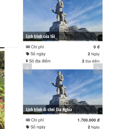
Lịch trình của tôi
Lịch trình củ
Chi phí
0 đ
Chi phí
Số ngày
2
Số ngày
Ngày
Số địa điểm
2
Số địa điể
Địa điểm
Lịch trình đi chơi Gia Nghĩa
Quê Hương
Chi phí
1.700.000 đ
Chi phí
Số ngày
2
Số ngày
Ngày