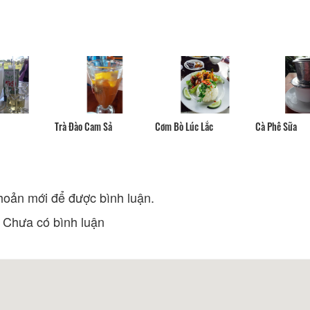
Bia Gùi
Nhà Hàng Hùng N
Khoảng cách: 190 m
Khoảng cách:
Nhà Hàng Tâm Châu Đà Lạt
Nhà Hàng Tomato
Khoảng cách: 210 m
Khoảng cách:
Quán Cháo Mai Ly
Xiên Nướng V&M
Khoảng cách: 440 m
Khoảng cách:
Trà Đào Cam Sả
Cơm Bò Lúc Lắc
Cà Phê Sữa
Sân Vườn Quán - Chuột Đồng &
Nhà Gỗ
Các Món Nướng
Khoảng cách:
Khoảng cách: 470 m
hoản mới để được bình luận.
Chưa có bình luận
Khu Ẩm thực đêm Đà Lạt
Trường cao đẳng
lạt
Khoảng cách: 200 m
Khoảng cách:
Vườn hoa thành phố
Nhà úp ngược Đà 
Khoảng cách: 260 m