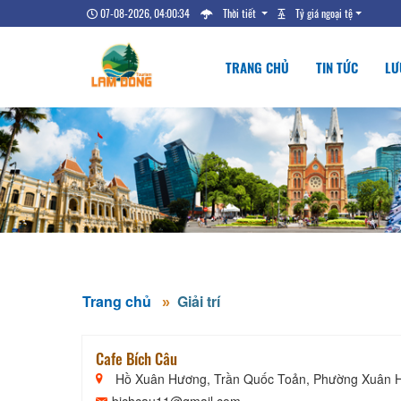
07-08-2026, 04:00:35
Thời tiết
Tỷ giá ngoại tệ
TRANG CHỦ
TIN TỨC
LƯ
Trang chủ
Giải trí
Cafe Bích Câu
Hồ Xuân Hương, Trần Quốc Toản, Phường Xuân H