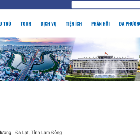
U TRÚ
TOUR
DỊCH VỤ
TIỆN ÍCH
PHẢN HỒI
ĐA PHƯƠNG
ương - Đà Lạt, Tỉnh Lâm Đồng