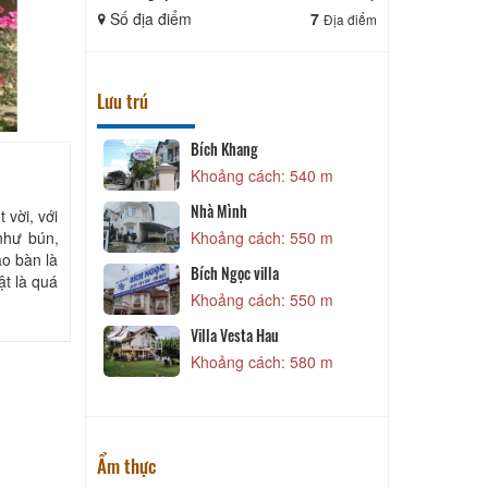
Số địa điểm
7
Số địa điể
Địa điểm
Lưu trú
Bích Khang
 470 m
Khoảng cách: 540 m
Nhà Mình
 vời, với
như bún,
Khoảng cách: 550 m
 490 m
ào bàn là
Bích Ngọc villa
t là quá
Khoảng cách: 550 m
 530 m
Villa Vesta Hau
ô
Khoảng cách: 580 m
 530 m
Ẩm thực