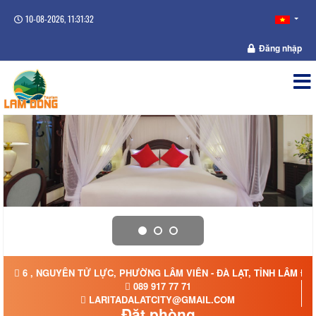
10-08-2026, 11:31:32
Đăng nhập
6 , NGUYÊN TỬ LỰC, PHƯỜNG LÂM VIÊN - ĐÀ LẠT, TỈNH LÂM Đ
089 917 77 71
LARITADALATCITY@GMAIL.COM
Đặt phòng