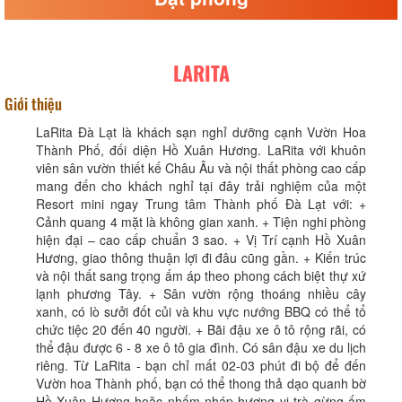
LARITA
Giới thiệu
LaRita Đà Lạt là khách sạn nghỉ dưỡng cạnh Vườn Hoa
Thành Phố, đối diện Hồ Xuân Hương. LaRita với khuôn
viên sân vườn thiết kế Châu Âu và nội thất phòng cao cấp
mang đến cho khách nghỉ tại đây trải nghiệm của một
Resort mini ngay Trung tâm Thành phố Đà Lạt với: +
Cảnh quang 4 mặt là không gian xanh. + Tiện nghi phòng
hiện đại – cao cấp chuẩn 3 sao. + Vị Trí cạnh Hồ Xuân
Hương, giao thông thuận lợi đi đâu cũng gần. + Kiến trúc
và nội thất sang trọng ấm áp theo phong cách biệt thự xứ
lạnh phương Tây. + Sân vườn rộng thoáng nhiều cây
xanh, có lò sưởi đốt củi và khu vực nướng BBQ có thể tổ
chức tiệc 20 đến 40 người. + Bãi đậu xe ô tô rộng rãi, có
thể đậu được 6 - 8 xe ô tô gia đình. Có sân đậu xe du lịch
riêng. Từ LaRita - bạn chỉ mất 02-03 phút đi bộ để đến
Vườn hoa Thành phố, bạn có thể thong thả dạo quanh bờ
Hồ Xuân Hương hoặc nhấm nháp hương vị trà gừng ấm