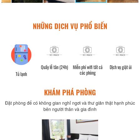
NHỮNG DỊCH VỤ PHỔ BIẾN
Quầy lễ tân (24h)
Miễn phí wifi tất cả
Dịch vụ giặt ủi
các phòng
Tủ lạnh
KHÁM PHÁ PHÒNG
Đặt phòng để có không gian nghỉ ngơi và thư giãn thật hạnh phúc
bên người thân và gia đình