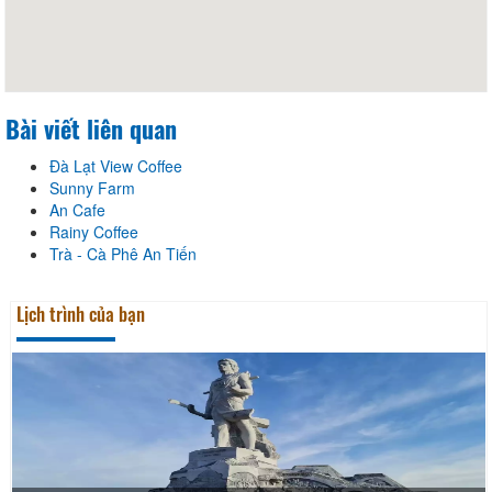
Bài viết liên quan
Đà Lạt View Coffee
Sunny Farm
An Cafe
Rainy Coffee
Trà - Cà Phê An Tiến
Lịch trình của bạn