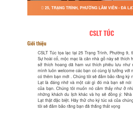
25, TRẠNG TRÌNH, PHƯỜNG LÂM VIÊN - ĐÀ LẠ
CSLT TÚC
Giới thiệu
CSLT Túc tọa lạc tại 25 Trạng Trình, Phường 9, 
Sự hoài cổ, mộc mạc là căn nhà gỗ này sẽ thích h
sở thích hoang dã ham vui thích phiêu lưu như 
mình luôn welcome các bạn có cùng lý tưởng với
có thêm bạn mới . Chúng tôi sẽ đảm bảo rằng kỳ 
Lạt là đáng nhớ và một cái gì đó mà bạn sẽ nói
của bạn. Chúng tôi muốn nó cảm thấy như ở nhà
những khách du lịch khác và họ sẽ đồng ý: Nhà 
Lạt thật đặc biệt. Hãy thử cho ký túc xá của chún
tôi sẽ đảm bảo rằng bạn đã thắng thất vọng