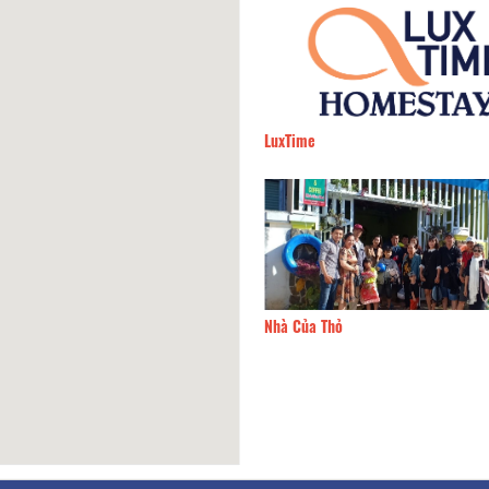
House Gạch
100m
LuxTime
n's Book
110m
Nhà Của Thỏ