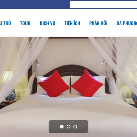
U TRÚ
TOUR
DỊCH VỤ
TIỆN ÍCH
PHẢN HỒI
ĐA PHƯƠNG