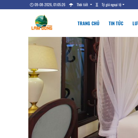
09-08-2026, 01:05:26
Thời tiết
Tỷ giá ngoại tệ
TRANG CHỦ
TIN TỨC
LƯ