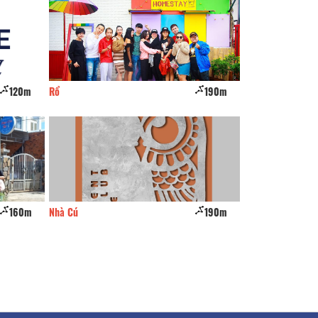
120m
Rổ
190m
Bích Ngọc villa
160m
Nhà Cú
190m
Hạnh Phúc Tây Đ