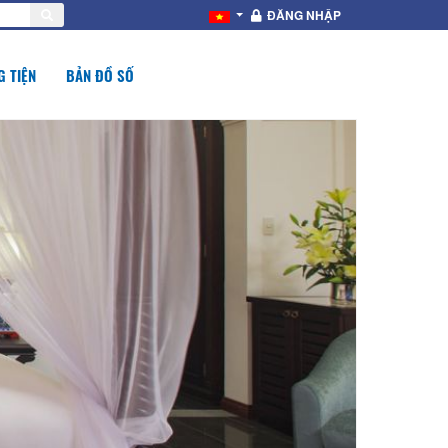
ĐĂNG NHẬP
 TIỆN
BẢN ĐỒ SỐ