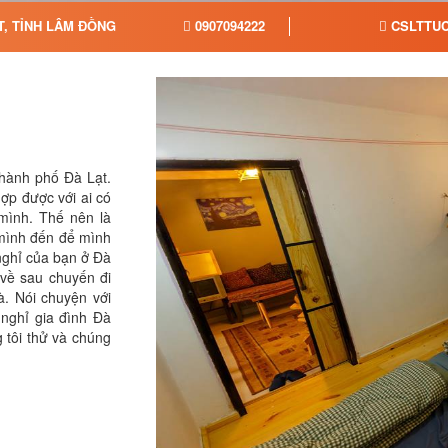
T, TỈNH LÂM ĐỒNG
0907094222
CSLTTUC
thành phố Đà Lạt.
ợp được với ai có
mình. Thế nên là
 mình đến để mình
nghỉ của bạn ở Đà
 về sau chuyến đi
. Nói chuyện với
nghỉ gia đình Đà
g tôi thử và chúng