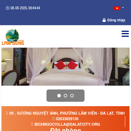
08-08-2026, 09:44:45
Đăng nhập
09 , SƯƠNG NGUYỆT ÁNH, PHƯỜNG LÂM VIÊN - ĐÀ LẠT, TỈNH L
02633829136
BICHNGOCVILLA@DALATCITY.ORG
Đặt phòng