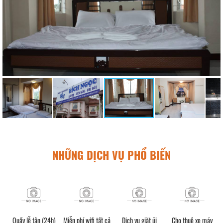
NHỮNG DỊCH VỤ PHỔ BIẾN
Quầy lễ tân (24h)
Miễn phí wifi tất cả
Dịch vụ giặt ủi
Cho thuê xe máy