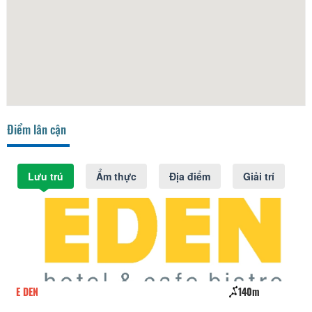
Điểm lân cận
Lưu trú
Ẩm thực
Địa điểm
Giải trí
E DEN
140m
Nh