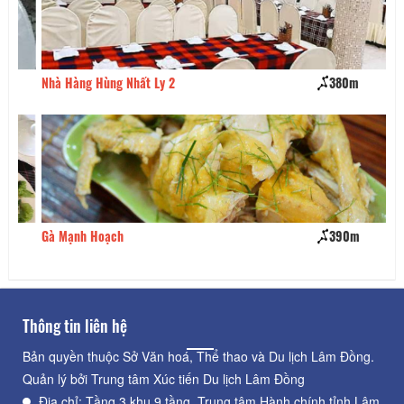
Nhà Hàng Hùng Nhất Ly 2
380m
Nh
Gà Mạnh Hoạch
390m
Tr
Thông tin liên hệ
Bản quyền thuộc Sở Văn hoá, Thể thao và Du lịch Lâm Đồng.
Quản lý bởi Trung tâm Xúc tiến Du lịch Lâm Đồng
Địa chỉ: Tầng 3 khu 9 tầng, Trung tâm Hành chính tỉnh Lâm