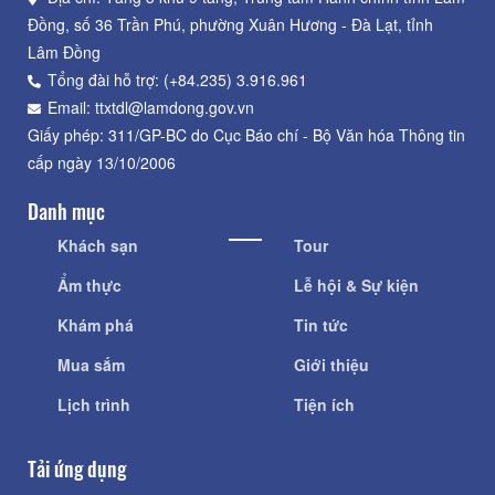
Đồng, số 36 Trần Phú, phường Xuân Hương - Đà Lạt, tỉnh
Lâm Đồng
Tổng đài hỗ trợ: (+84.235) 3.916.961
Email: ttxtdl@lamdong.gov.vn
Giấy phép: 311/GP-BC do Cục Báo chí - Bộ Văn hóa Thông tin
cấp ngày 13/10/2006
Danh mục
Khách sạn
Tour
Ẩm thực
Lễ hội & Sự kiện
Khám phá
Tin tức
Mua sắm
Giới thiệu
Lịch trình
Tiện ích
Tải ứng dụng