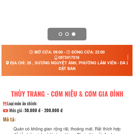
MỞ CỬA: 09:00 -
ĐÓNG CỬA: 22:00
0973417518
ĐỊA CHỈ: 26 , SƯƠNG NGUYỆT ÁNH, PHƯỜNG LÂM VIÊN - ĐÀ LẠT
ĐẶT BÀN
THÙY TRANG - CƠM NIÊU & CƠM GIA ĐÌNH
Loại món ăn chính:
Mức giá :
50.000 đ - 200.000 đ
Mô tả:
Quán có không gian rộng rãi, thoáng mát. Rất thích hợp