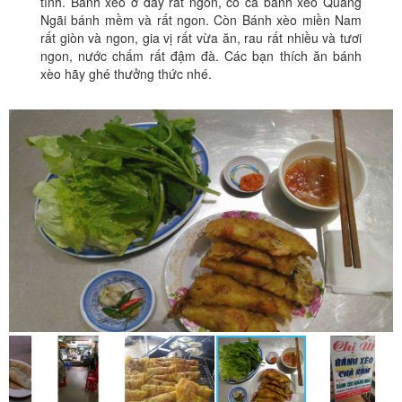
tình. Bánh xèo ở đây rất ngon, có cả bánh xèo Quảng
Ngãi bánh mềm và rất ngon. Còn Bánh xèo miền Nam
rất giòn và ngon, gia vị rất vừa ăn, rau rất nhiều và tươi
ngon, nước chấm rất đậm đà. Các bạn thích ăn bánh
xèo hãy ghé thưởng thức nhé.