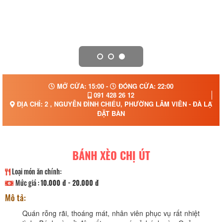
MỞ CỬA: 15:00 -
ĐÓNG CỬA: 22:00
091 428 26 12
ĐỊA CHỈ: 2 , NGUYỄN ĐÌNH CHIỂU, PHƯỜNG LÂM VIÊN - ĐÀ LẠT,
ĐẶT BÀN
BÁNH XÈO CHỊ ÚT
Loại món ăn chính:
Mức giá :
10.000 đ - 20.000 đ
Mô tả:
Quán rỗng rãi, thoáng mát, nhân viên phục vụ rất nhiệt