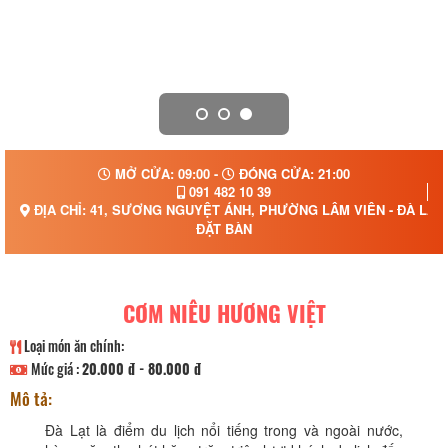
MỞ CỬA: 09:00 -
ĐÓNG CỬA: 21:00
091 482 10 39
ĐỊA CHỈ: 41, SƯƠNG NGUYỆT ÁNH, PHƯỜNG LÂM VIÊN - ĐÀ LẠT
ĐẶT BÀN
CƠM NIÊU HƯƠNG VIỆT
Loại món ăn chính:
Mức giá :
20.000 đ - 80.000 đ
Mô tả:
Đà Lạt là điểm du lịch nổi tiếng trong và ngoài nước,