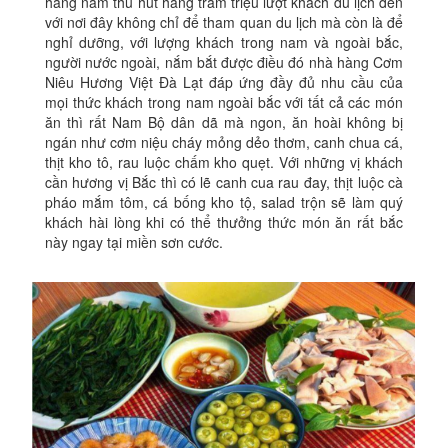
hàng năm thu hút hăng trăm triệu lượt khách du lịch đến
với nơi đây không chỉ để tham quan du lịch mà còn là để
nghỉ dưỡng, với lượng khách trong nam và ngoài bắc,
người nước ngoài, nắm bắt được điều đó nhà hàng Cơm
Niêu Hương Việt Đà Lạt đáp ứng đầy đủ nhu cầu của
mọi thức khách trong nam ngoài bắc với tất cả các món
ăn thì rất Nam Bộ dân dã mà ngon, ăn hoài không bị
ngán như cơm niệu cháy mỏng dẻo thơm, canh chua cá,
thịt kho tô, rau luộc chấm kho quẹt. Với những vị khách
cần hương vị Bắc thì có lẽ canh cua rau đay, thịt luộc cà
pháo mắm tôm, cá bống kho tộ, salad trộn sẽ làm quý
khách hài lòng khi có thể thưởng thức món ăn rất bắc
này ngay tại miền sơn cước.