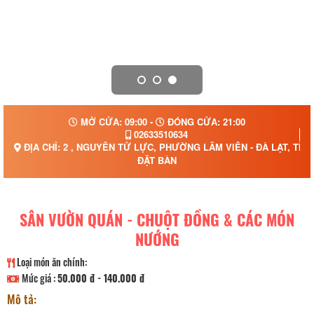
MỞ CỬA: 09:00 -
ĐÓNG CỬA: 21:00
02633510634
ĐỊA CHỈ: 2 , NGUYÊN TỬ LỰC, PHƯỜNG LÂM VIÊN - ĐÀ LẠT, TỈ
ĐẶT BÀN
SÂN VƯỜN QUÁN - CHUỘT ĐỒNG & CÁC MÓN
NƯỚNG
Loại món ăn chính:
Mức giá :
50.000 đ - 140.000 đ
Mô tả: