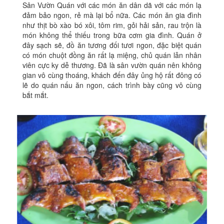
Sân Vườn Quán với các món ăn dân dã với các món lạ
đảm bảo ngon, rẻ mà lại bổ nữa. Các món ăn gia đình
như thịt bò xào bó xôi, tôm rim, gỏi hải sản, rau trộn là
món không thể thiếu trong bữa cơm gia đình. Quán ở
đây sạch sẽ, đồ ăn tương đối tươi ngon, đặc biệt quán
có món chuột đồng ăn rất lạ miệng, chủ quán lẫn nhân
viên cực ky dễ thương. Đã là sân vườn quán nên không
gian vô cùng thoáng, khách đến đây ủng hộ rất đông có
lẽ do quán nấu ăn ngon, cách trình bày cũng vô cùng
bắt mắt.