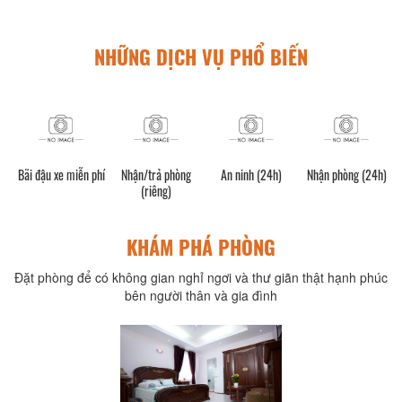
NHỮNG DỊCH VỤ PHỔ BIẾN
ời
Bãi đậu xe miễn phí
Nhận/trả phòng
An ninh (24h)
Nhận phòng (24h)
(riêng)
KHÁM PHÁ PHÒNG
Đặt phòng để có không gian nghỉ ngơi và thư giãn thật hạnh phúc
bên người thân và gia đình