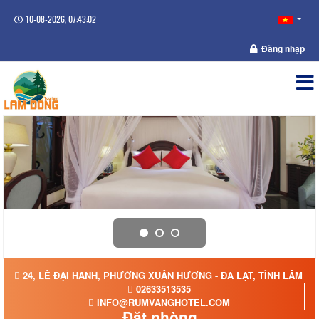
10-08-2026, 07:43:03
Đăng nhập
24, LÊ ĐẠI HÀNH, PHƯỜNG XUÂN HƯƠNG - ĐÀ LẠT, TỈNH LÂM Đ
02633513535
INFO@RUMVANGHOTEL.COM
Đặt phòng