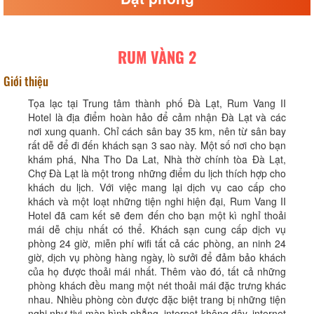
RUM VÀNG 2
Giới thiệu
Tọa lạc tại Trung tâm thành phố Đà Lạt, Rum Vang II
Hotel là địa điểm hoàn hảo để cảm nhận Đà Lạt và các
nơi xung quanh. Chỉ cách sân bay 35 km, nên từ sân bay
rất dễ để đi đến khách sạn 3 sao này. Một số nơi cho bạn
khám phá, Nha Tho Da Lat, Nhà thờ chính tòa Đà Lạt,
Chợ Đà Lạt là một trong những điểm du lịch thích hợp cho
khách du lịch. Với việc mang lại dịch vụ cao cấp cho
khách và một loạt những tiện nghi hiện đại, Rum Vang II
Hotel đã cam kết sẽ đem đến cho bạn một kì nghỉ thoải
mái dễ chịu nhất có thể. Khách sạn cung cấp dịch vụ
phòng 24 giờ, miễn phí wifi tất cả các phòng, an ninh 24
giờ, dịch vụ phòng hàng ngày, lò sưởi để đảm bảo khách
của họ được thoải mái nhất. Thêm vào đó, tất cả những
phòng khách đều mang một nét thoải mái đặc trưng khác
nhau. Nhiều phòng còn được đặc biệt trang bị những tiện
nghi như tivi màn hình phẳng, internet không dây, internet