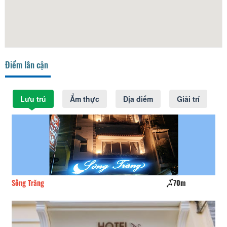
Điểm lân cận
Lưu trú
Ẩm thực
Địa điểm
Giải trí
Sông Trăng
70m
Tâ