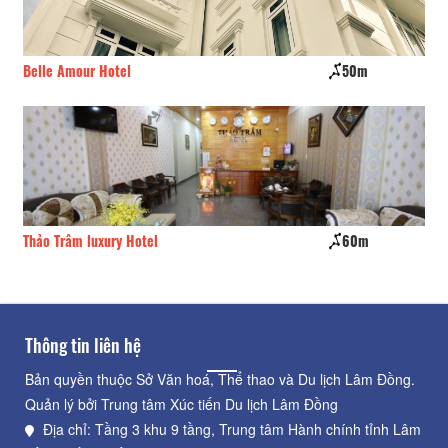
Belle Amour Hotel
50m
Đả
Thảo Trâm luxury Hotel
60m
Nh
Thông tin liên hệ
Bản quyền thuộc Sở Văn hoá, Thể thao và Du lịch Lâm Đồng.
Quản lý bởi Trung tâm Xúc tiến Du lịch Lâm Đồng
Địa chỉ: Tầng 3 khu 9 tầng, Trung tâm Hành chính tỉnh Lâm