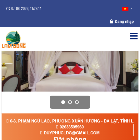
07-08-2026, 11:28:15
Đăng nhập
6-8, PHẠM NGŨ LÃO, PHƯỜNG XUÂN HƯƠNG - ĐÀ LẠT, TỈNH LÂ
02633595960
DUYPHUCLDG@GMAIL.COM
Đặt phòng