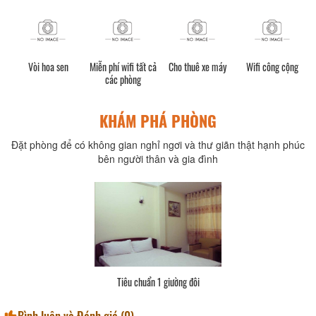
Vòi hoa sen
Miễn phí wifi tất cả
Cho thuê xe máy
Wifi công cộng
N
các phòng
KHÁM PHÁ PHÒNG
Đặt phòng để có không gian nghỉ ngơi và thư giãn thật hạnh phúc
bên người thân và gia đình
Tiêu chuẩn 1 giường đôi
Bình luận và Đánh giá (
0
)