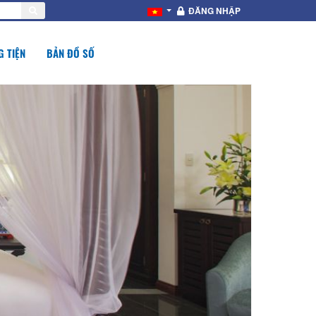
ĐĂNG NHẬP
 TIỆN
BẢN ĐỒ SỐ