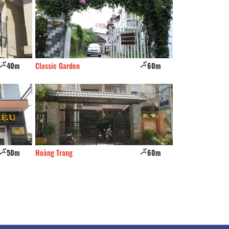
40m
Classic Garden
60m
Khách Sạn Phước 
50m
Hoàng Trang
60m
Hoàng Mai