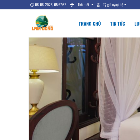
06-08-2026, 05:27:33
Thời tiết
Tỷ giá ngoại tệ
TRANG CHỦ
TIN TỨC
LƯ