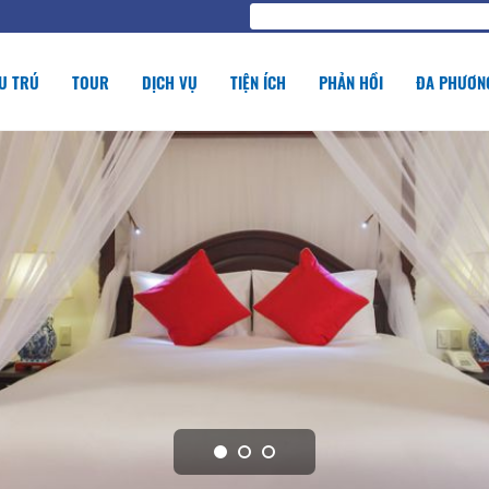
U TRÚ
TOUR
DỊCH VỤ
TIỆN ÍCH
PHẢN HỒI
ĐA PHƯƠNG