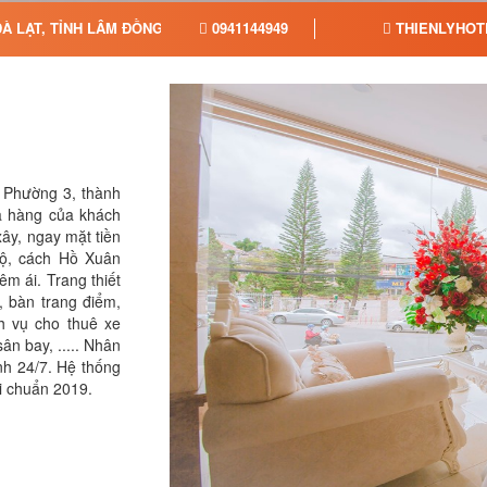
À LẠT, TỈNH LÂM ĐỒNG
0941144949
THIENLYHOT
, Phường 3, thành
hà hàng của khách
ây, ngay mặt tiền
bộ, cách Hồ Xuân
êm ái. Trang thiết
, bàn trang điểm,
ch vụ cho thuê xe
sân bay, ..... Nhân
ình 24/7. Hệ thống
i chuẩn 2019.