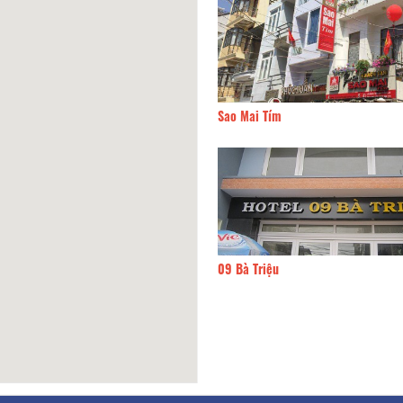
Trâm luxury Hotel
40m
Sao Mai Tím
oa hotel
40m
09 Bà Triệu