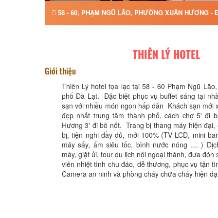
58 - 60, PHẠM NGŨ LÃO, PHƯỜNG XUÂN HƯƠNG - Đ
THIÊN LÝ HOTEL
Giới thiệu
Thiên Lý hotel tọa lạc tại 58 - 60 Phạm Ngũ Lão
phố Đà Lạt. Đặc biệt phục vụ buffet sáng tại n
sạn với nhiều món ngon hấp dẫn Khách sạn mới x
đẹp nhất trung tâm thành phố, cách chợ 5' đi 
Hương 3' đi bô nốt. Trang bị thang máy hiện đại, 
bị, tiện nghi đầy đủ, mới 100% (TV LCD, mini bar
máy sấy, ấm siêu tốc, bình nước nóng .... ) Dị
máy, giặt ủi, tour du lịch nội ngoại thành, đưa đón 
viên nhiệt tình chu đáo, dễ thương, phục vụ tận t
Camera an ninh và phòng cháy chữa cháy hiện đạ