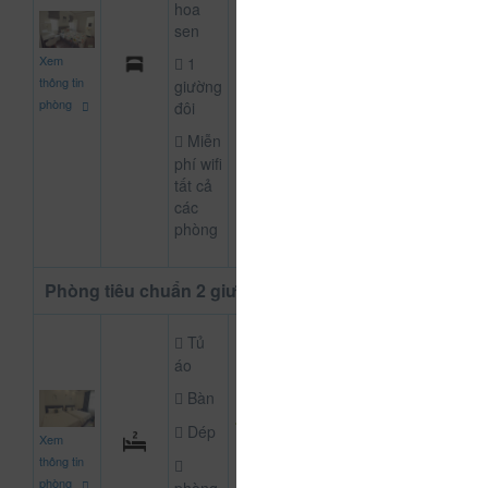
hoa
sen
700.000
Xem
1
CHƯA KHAI BÁO
đ
thông tin
giường
phòng
đôi
Miễn
phí wifi
tất cả
các
phòng
Phòng tiêu chuẩn 2 giường
Tủ
áo
Bàn
1.170.000
Dép
Xem
CHƯA KHAI BÁO
đ
thông tin
phòng