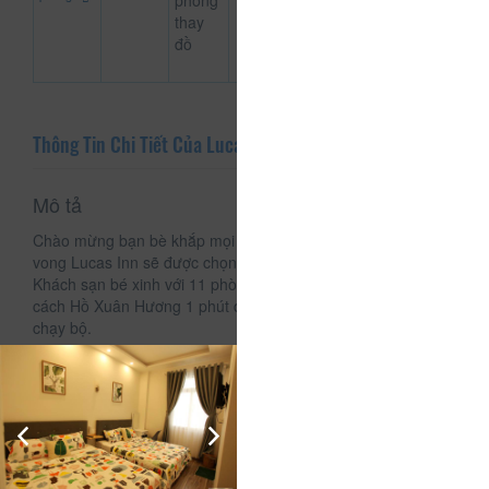
phòng
thay
đồ
Thông Tin Chi Tiết Của Lucas Inn
Mô tả
Chào mừng bạn bè khắp mọi nơi đến Dalat tham quan và hy
vong Lucas Inn sẽ được chọn lựa làm điểm dừng chân.
Khách sạn bé xinh với 11 phòng, 6 đơn, 3 đôi, 2 dorm chỉ
cách Hồ Xuân Hương 1 phút đi bộ, cách chợ dalat 3 phút...
chạy bộ.
Dịch vụ - Tiện ích
Truy cập Internet