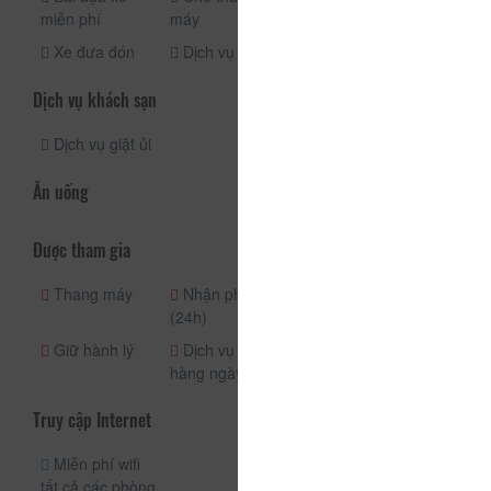
miễn phí
máy
bay
Xe đưa đón
Dịch vụ taxi
Dịch vụ khách sạn
Dịch vụ giặt ủi
Ăn uống
Được tham gia
Thang máy
Nhận phòng
Quầy lễ tân
(24h)
(24h)
Giữ hành lý
Dịch vụ phòng
hàng ngày
Truy cập Internet
Miễn phí wifi
tất cả các phòng