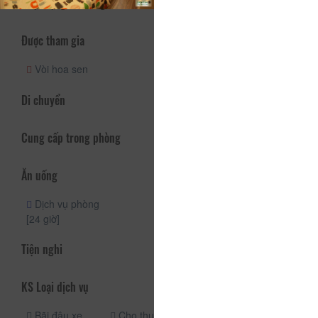
Hoạt động và Thư giãn
Được tham gia
Vòi hoa sen
Di chuyển
Cung cấp trong phòng
Ăn uống
Dịch vụ phòng
[24 giờ]
Tiện nghi
KS Loại dịch vụ
Bãi đậu xe
Cho thuê xe
Đưa đón sân