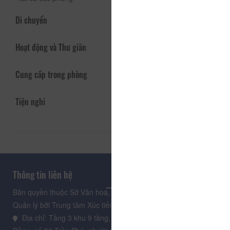
Di chuyển
Hoạt động và Thư giãn
Cung cấp trong phòng
Tiện nghi
Thông tin liên hệ
Bản quyền thuộc Sở Văn hoá, Thể thao và Du lịch Lâm Đồng.
Quản lý bởi Trung tâm Xúc tiến Du lịch Lâm Đồng
Địa chỉ: Tầng 3 khu 9 tầng, Trung tâm Hành chính tỉnh Lâm