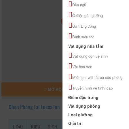
Đèn ngủ
Ổ điện gần giường
Ga trải giường
Bình siêu tốc
Vật dụng nhà tắm
Vật dụng dọn vệ sinh
Vòi hoa sen
Miễn phí wifi tất cả các phòng
Truyền hình vệ tinh/ cáp
MỞ RỘNG BẢN ĐỒ
Điểm đặc trưng
Vật dụng phòng
Chọn Phòng Tại Lucas Inn
Loại giường
Giải trí
LOẠI
KIỂU
DỊCH
GIÁ THAM