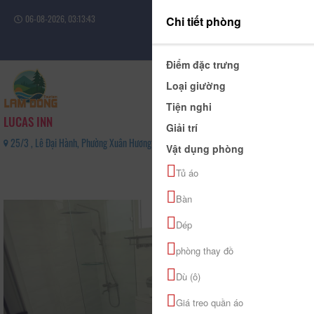
06-08-2026, 03:13:44
Chi tiết phòng
Đăng nhập
Điểm đặc trưng
Loại giường
Tiện nghi
LUCAS INN
Giải trí
25/3 , Lê Đại Hành, Phường Xuân Hương - Đà Lạt, Tỉnh Lâm Đồng - 02633815816
Vật dụng phòng
0
Tủ áo
(0 Đánh giá)
Bàn
Dép
phòng thay đồ
Dù (ô)
Giá treo quần áo