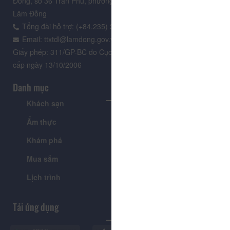
Đồng, số 36 Trần Phú, phường Xuân Hương - Đà Lạt, tỉnh
Lâm Đồng
Tổng đài hỗ trợ: (+84.235) 3.916.961
Email: ttxtdl@lamdong.gov.vn
Giấy phép: 311/GP-BC do Cục Báo chí - Bộ Văn hóa Thông tin
cấp ngày 13/10/2006
Danh mục
Khách sạn
Tour
Ẩm thực
Lễ hội & Sự kiện
Khám phá
Tin tức
Mua sắm
Giới thiệu
Lịch trình
Tiện ích
Tải ứng dụng