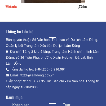
Wisteria
70m
Lu
Thông tin liên hệ
Bản quyền thuộc Sở Văn hoá, Thể thao và Du lịch Lâm Đồng.
Quản lý bởi Trung tâm Xúc tiến Du lịch Lâm Đồng
Địa chỉ: Tầng 3 khu 9 tầng, Trung tâm Hành chính tỉnh Lâm
Đồng, số 36 Trần Phú, phường Xuân Hương - Đà Lạt, tỉnh
Lâm Đồng
Tổng đài hỗ trợ: (+84.235) 3.916.961
Email: ttxtdl@lamdong.gov.vn
Giấy phép: 311/GP-BC do Cục Báo chí - Bộ Văn hóa Thông tin
cấp ngày 13/10/2006
Danh mục
Khách sạn
Tour