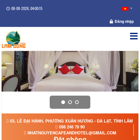
08-08-2026, 04:00:15
Đăng nhập
03, LÊ ĐẠI HÀNH, PHƯỜNG XUÂN HƯƠNG - ĐÀ LẠT, TỈNH LÂM Đ
098 246 78 90
NHATNGUYENCAFEANDHOTEL@GMAIL.COM
Đặt phòng