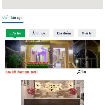
Điểm lân cận
Lưu trú
Ẩm thực
Địa điểm
Giải trí
Hoa Đất Boutique hotel
70m
Tr