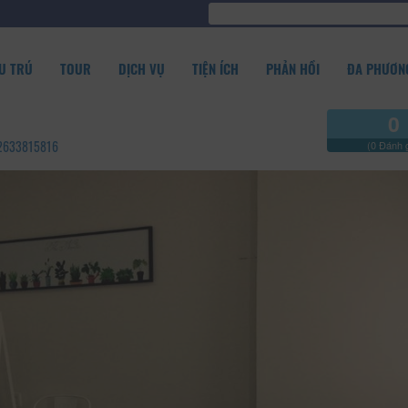
U TRÚ
TOUR
DỊCH VỤ
TIỆN ÍCH
PHẢN HỒI
ĐA PHƯƠNG
0
 02633815816
(0 Đánh g