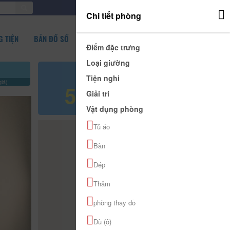
ĐĂNG NHẬP
Chi tiết phòng
 TIỆN
BẢN ĐỒ SỐ
Điểm đặc trưng
Loại giường
Giá tham khảo
Tiện nghi
iá)
580.000 đ
Giải trí
Vật dụng phòng
Tủ áo
Bàn
Dép
Thảm
phòng thay đồ
Dù (ô)