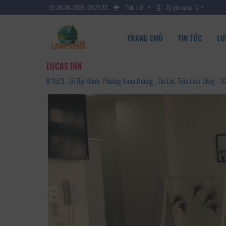
06-08-2026, 03:25:23
Thời tiết
Tỷ giá ngoại tệ
TRANG CHỦ
TIN TỨC
LƯ
LUCAS INN
25/3 , Lê Đại Hành, Phường Xuân Hương - Đà Lạt, Tỉnh Lâm Đồng -