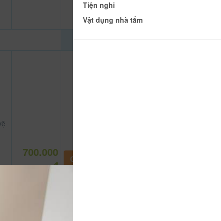
Tiện nghi
Vật dụng nhà tắm
vệ
700.000
CHƯA KHAI BÁO PHÒNG
đ
t