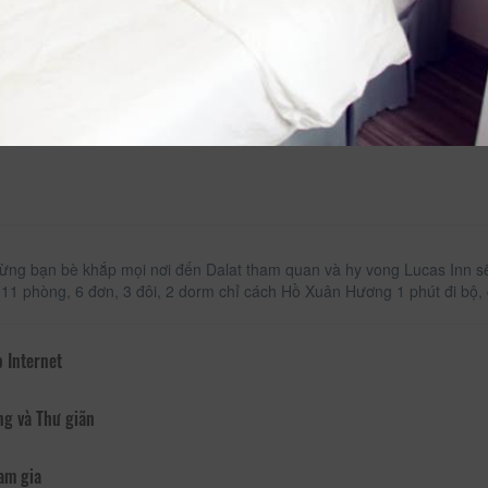
ng bạn bè khắp mọi nơi đến Dalat tham quan và hy vong Lucas Inn s
i 11 phòng, 6 đơn, 3 đôi, 2 dorm chỉ cách Hồ Xuân Hương 1 phút đi bộ, 
 Internet
ng và Thư giãn
am gia