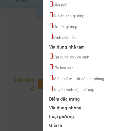
KHẢO
Đèn ngủ
Ổ điện gần giường
Ga trải giường
Bình siêu tốc
Vật dụng nhà tắm
Vật dụng dọn vệ sinh
Vòi hoa sen
580.000
Miễn phí wifi tất cả các phòng
CHƯA KHAI BÁO PHÒNG
đ
Truyền hình vệ tinh/ cáp
Điểm đặc trưng
Vật dụng phòng
Loại giường
Giải trí