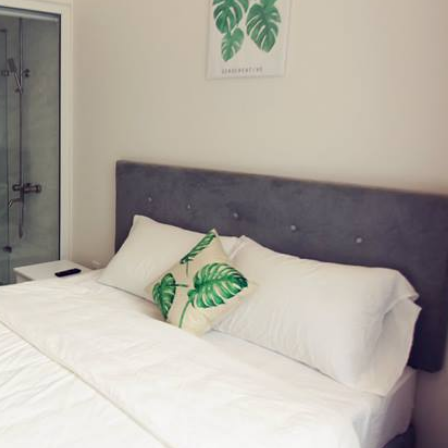
Tủ áo
Bàn
Dép
phòng thay đồ