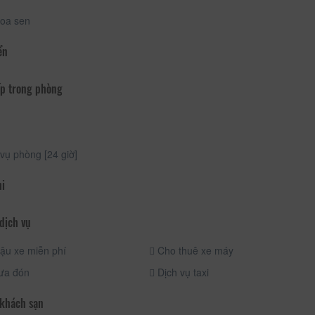
oa sen
ển
p trong phòng
vụ phòng [24 giờ]
hi
dịch vụ
ậu xe miễn phí
Cho thuê xe máy
ưa đón
Dịch vụ taxi
 khách sạn