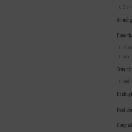
Dịch 
Ăn uống
Được th
Than
Giữ h
Truy cập
Miễn 
Di chuy
Hoạt độ
Cung cấ