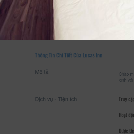
Xem thông tin phòng
Thông Tin Chi Tiết Của Lucas Inn
Mô tả
Chào mừ
xinh vớ
Dịch vụ - Tiện ích
Truy cập
Hoạt độ
Được th