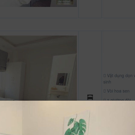
Vật dụng dọn 
sinh
Vòi hoa sen
1 giường đôi
Miễn phí wifi tấ
cả các phòng