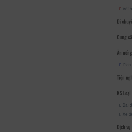
Vòi h
Di chuy
Cung cấ
Ăn uống
Dịch 
Tiện ng
KS Loại 
Bãi đ
Xe đ
Dịch vụ