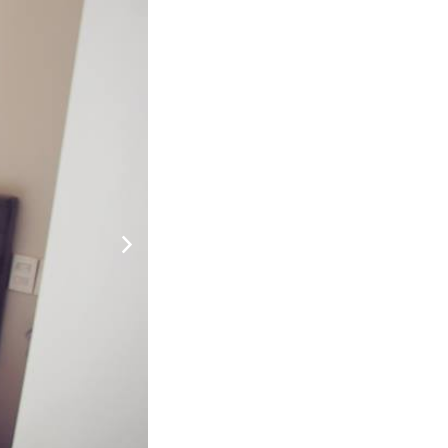
1.170.000
CHƯA KHAI BÁO PHÒNG
đ