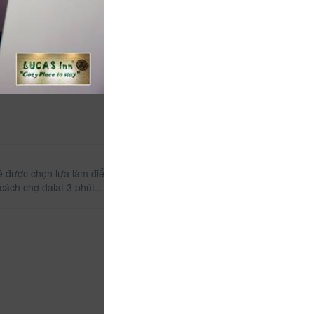
ẽ được chọn lựa làm điểm dừng chân. Khách sạn bé
cách chợ dalat 3 phút... chạy bộ.