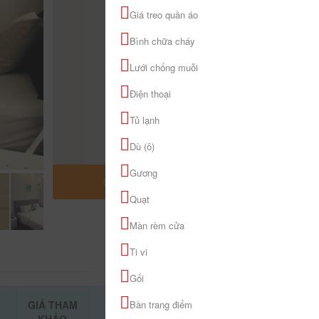
Giá treo quần áo
Bình chữa cháy
Lưới chống muỗi
Điện thoại
Tủ lạnh
Dù (ô)
Gương
MỞ RỘNG BẢN ĐỒ
Quạt
Màn rèm cửa
Ti vi
Gối
GIÁ THAM
Bàn trang điểm
ĐẶT PHÒNG