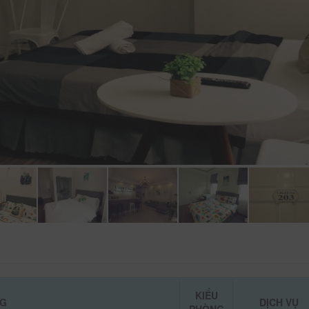
KIỂU
NG
DỊCH VỤ