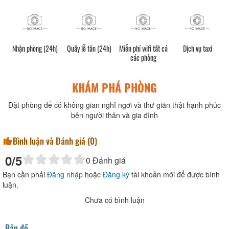
Nhận phòng (24h)
Quầy lễ tân (24h)
Miễn phí wifi tất cả
Dịch vụ taxi
các phòng
KHÁM PHÁ PHÒNG
Đặt phòng để có không gian nghỉ ngơi và thư giãn thật hạnh phúc
bên người thân và gia đình
Bình luận và Đánh giá (
0
)
0
/5
0
Đánh giá
Bạn cần phải
Đăng nhập
hoặc
Đăng ký
tài khoản mới để được bình
luận.
Chưa có bình luận
Bản đồ