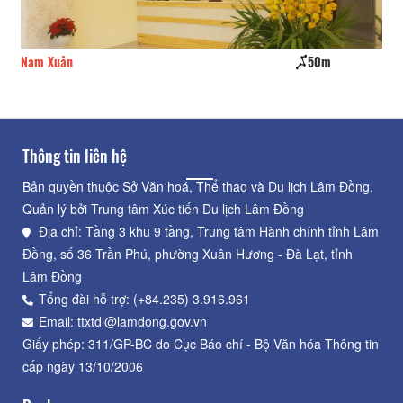
Nam Xuân
50m
Lo
Thông tin liên hệ
Bản quyền thuộc Sở Văn hoá, Thể thao và Du lịch Lâm Đồng.
Quản lý bởi Trung tâm Xúc tiến Du lịch Lâm Đồng
Địa chỉ: Tầng 3 khu 9 tầng, Trung tâm Hành chính tỉnh Lâm
Đồng, số 36 Trần Phú, phường Xuân Hương - Đà Lạt, tỉnh
Lâm Đồng
Tổng đài hỗ trợ: (+84.235) 3.916.961
Email: ttxtdl@lamdong.gov.vn
Giấy phép: 311/GP-BC do Cục Báo chí - Bộ Văn hóa Thông tin
cấp ngày 13/10/2006