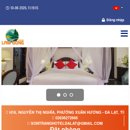
10-08-2026, 11:19:15
Đăng nhập
H16, NGUYỄN THỊ NGHĨA, PHƯỜNG XUÂN HƯƠNG - ĐÀ LẠT, TỈN
02636272666
SONTRANGHOTELDALAT@GMAIL.COM
Đặt phòng