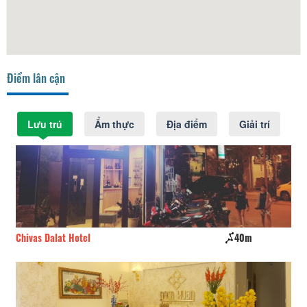
Điểm lân cận
Lưu trú
Ẩm thực
Địa điểm
Giải trí
Chivas Dalat Hotel
40m
Ng