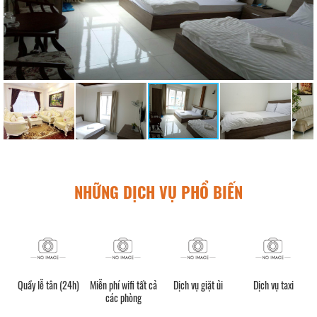
NHỮNG DỊCH VỤ PHỔ BIẾN
Quầy lễ tân (24h)
Miễn phí wifi tất cả
Dịch vụ giặt ủi
Dịch vụ taxi
các phòng