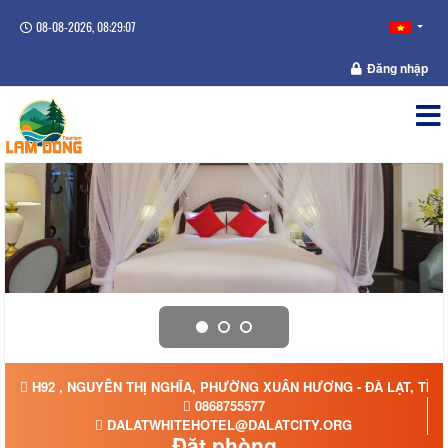
08-08-2026, 08:29:07
Đăng nhập
H92 , NGUYỄN THỊ NGHĨA, PHƯỜNG XUÂN HƯƠNG - ĐÀ LẠT, TỈN
0868755577
DALATWHITEHOTEL@DALATCITY.ORG
Đặt phòng