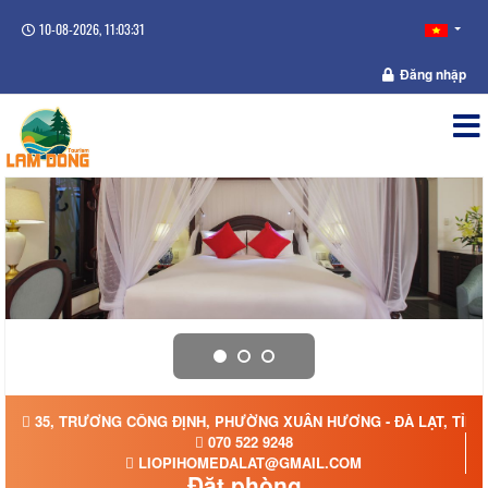
10-08-2026, 11:03:32
Đăng nhập
35, TRƯƠNG CÔNG ĐỊNH, PHƯỜNG XUÂN HƯƠNG - ĐÀ LẠT, TỈN
070 522 9248
LIOPIHOMEDALAT@GMAIL.COM
Đặt phòng