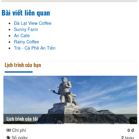
Bài viết liên quan
Đà Lạt View Coffee
Sunny Farm
An Cafe
Rainy Coffee
Trà - Cà Phê An Tiến
Lịch trình của bạn
Lịch trình của tôi
Chi phí
0 đ
Số ngày
2
Ngày