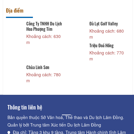
Địa điểm
Công Ty TNHH Du Lịch
Đà Lạt Golf Valley
Hoa Phượng Tím
Khoảng cách: 680
Khoảng cách: 630
m
m
Triệu Đoá Hồng
Khoảng cách: 770
m
Chùa Linh Sơn
Khoảng cách: 780
m
Thông tin liên hệ
Bản quyền thuộc Sở Văn hoá, Thể thao và Du lịch Lâm Đồng.
Quản lý bởi Trung tâm Xúc tiến Du lịch Lâm Đồng
Địa chỉ: Tầng 3 khu 9 tầng, Trung tâm Hành chính tỉnh Lâm