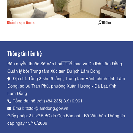
Khách sạn Amis
100m
Nh
Thông tin liên hệ
Bản quyền thuộc Sở Văn hoá, Thể thao và Du lịch Lâm Đồng.
Quản lý bởi Trung tâm Xúc tiến Du lịch Lâm Đồng
Địa chỉ: Tầng 3 khu 9 tầng, Trung tâm Hành chính tỉnh Lâm
Đồng, số 36 Trần Phú, phường Xuân Hương - Đà Lạt, tỉnh
Lâm Đồng
Tổng đài hỗ trợ: (+84.235) 3.916.961
Email: ttxtdl@lamdong.gov.vn
Giấy phép: 311/GP-BC do Cục Báo chí - Bộ Văn hóa Thông tin
cấp ngày 13/10/2006