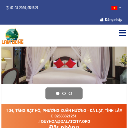
07-08-2026, 05:16:27
Đăng nhập
34, TĂNG BẠT HỔ, PHƯỜNG XUÂN HƯƠNG - ĐÀ LẠT, TỈNH LÂM 
02633821251
QUYHOA@DALATCITY.ORG
Đặt phòng