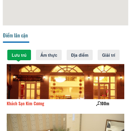
Điểm lân cận
Lưu trú
Ẩm thực
Địa điểm
Giải trí
Khách Sạn Kim Cương
100m
Gr