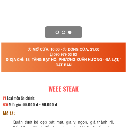
MỞ CỬA: 10:00 -
ĐÓNG CỬA: 21:00
090 979 03 63
ĐỊA CHỈ: 18, TĂNG BẠT HỔ, PHƯỜNG XUÂN HƯƠNG - ĐÀ LẠT, TỈ
ĐẶT BÀN
WEEE STEAK
Loại món ăn chính:
Mức giá :
55.000 đ - 90.000 đ
Mô tả:
Quán thiết kế đẹp bắt mắt, gia vị ngon, giá thành rẻ.