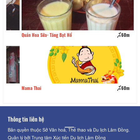
Quán Hoa Sữa- Tăng Bạt Hổ
60m
Ph
Mama Thai
60m
Ch
Thông tin liên hệ
Bản quyền thuộc Sở Văn hoá, Thể thao và Du lịch Lâm Đồng.
Quản lý bởi Trung tâm Xúc tiến Du lịch Lâm Đồng