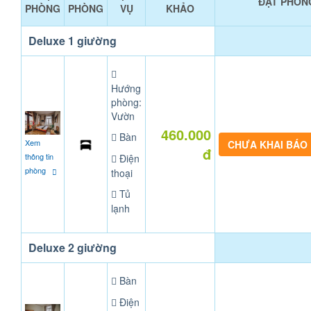
ĐẶT PHÒN
PHÒNG
PHÒNG
VỤ
KHẢO
Deluxe 1 giường
Hướng
phòng:
Vườn
460.000
Bàn
Xem
CHƯA KHAI BÁO
đ
thông tin
Điện
phòng
thoại
Tủ
lạnh
Deluxe 2 giường
Bàn
Điện