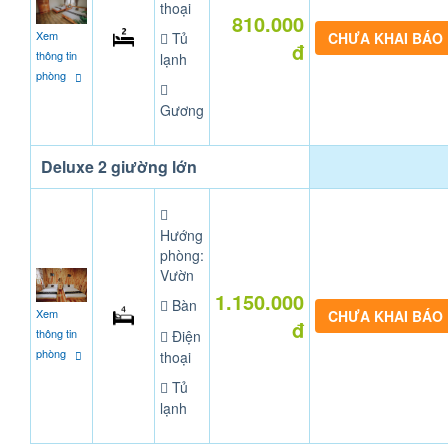
thoại
810.000
Xem
Tủ
CHƯA KHAI BÁO
đ
thông tin
lạnh
phòng
Gương
Deluxe 2 giường lớn
Hướng
phòng:
Vườn
1.150.000
Bàn
Xem
CHƯA KHAI BÁO
đ
thông tin
Điện
phòng
thoại
Tủ
lạnh