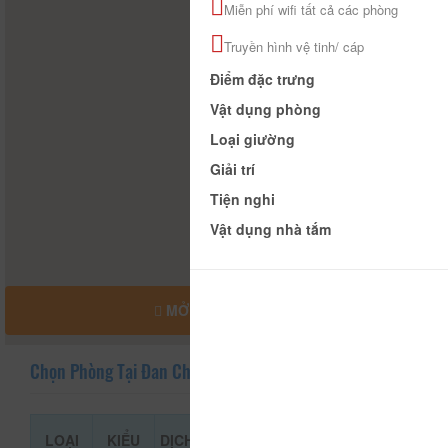
Miễn phí wifi tất cả các phòng
Truyền hình vệ tinh/ cáp
Điểm đặc trưng
Vật dụng phòng
Loại giường
Giải trí
Tiện nghi
Vật dụng nhà tắm
MỞ RỘNG BẢN ĐỒ
Chọn Phòng Tại Đan Chi
LOẠI
KIỂU
DỊCH
GIÁ THAM