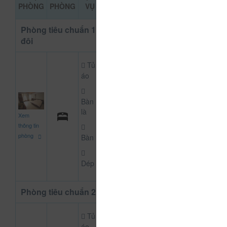
ĐẶT PHÒNG
PHÒNG
PHÒNG
VỤ
KHẢO
Phòng tiêu chuẩn 1 giường
đôi
Tủ
áo
Bàn
400.000
là
Xem
CHƯA KHAI BÁO PH
đ
thông tin
phòng
Bàn
Dép
Phòng tiêu chuẩn 2 giường
Tủ
áo