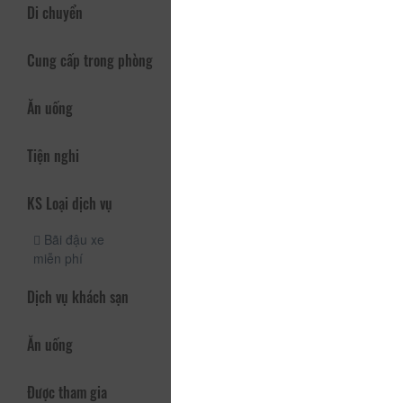
Di chuyển
Cung cấp trong phòng
Ăn uống
Tiện nghi
KS Loại dịch vụ
Bãi đậu xe
miễn phí
Dịch vụ khách sạn
Ăn uống
Được tham gia