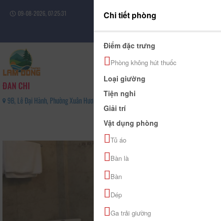
09-08-2026, 07:25:31
Chi tiết phòng
Đăng nhập
Điểm đặc trưng
Phòng không hút thuốc
Loại giường
ĐAN CHI
Tiện nghi
9B, Lê Đại Hành, Phường Xuân Hương - Đà Lạt, Tỉnh Lâm Đồng - 02633700665
Giải trí
0
Vật dụng phòng
(0 Đánh giá)
Tủ áo
Bàn là
Bàn
Dép
Ga trải giường