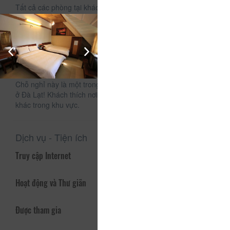
Tất cả các phòng tại khách sạn đều được trang bị khu vực
ghế ngồi, TV và phòng tắm riêng.
Dan Chi Hotel cách Hồ Tuyền Lâm 6 km, Núi Lang Bian 11
km và sân bay Liên Khương 29 km.
Đây là khu vực ở Đà Lạt mà khách yêu thích, theo các đánh
giá độc lập.
Chỗ nghỉ này là một trong những vị trí được đánh giá tốt nhất
ở Đà Lạt! Khách thích nơi đây hơn so với những chỗ nghỉ
khác trong khu vực.
Dịch vụ - Tiện ích
Truy cập Internet
Hoạt động và Thư giãn
Được tham gia