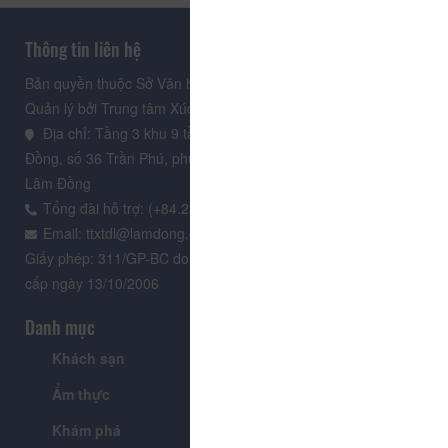
Thông tin liên hệ
Bản quyền thuộc Sở Văn hoá, Thể thao và Du lịch Lâm Đồng.
Quản lý bởi Trung tâm Xúc tiến Du lịch Lâm Đồng
Địa chỉ: Tầng 3 khu 9 tầng, Trung tâm Hành chính tỉnh Lâm
Đồng, số 36 Trần Phú, phường Xuân Hương - Đà Lạt, tỉnh
Lâm Đồng
Tổng đài hỗ trợ: (+84.235) 3.916.961
Email: ttxtdl@lamdong.gov.vn
Giấy phép: 311/GP-BC do Cục Báo chí - Bộ Văn hóa Thông tin
cấp ngày 13/10/2006
Danh mục
Khách sạn
Tour
Ẩm thực
Lễ hội & Sự kiện
Khám phá
Tin tức