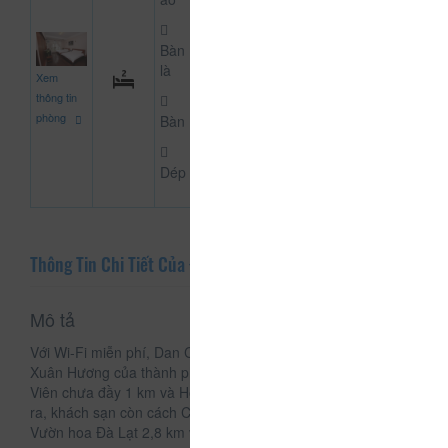
Bàn
600.000
là
Xem
CHƯA KHAI BÁO PH
đ
thông tin
phòng
Bàn
Dép
Thông Tin Chi Tiết Của Đan Chi
Mô tả
Với Wi-Fi miễn phí, Dan Chi Hotel tọa lạc tại khu vực Hồ
Xuân Hương của thành phố Đà Lạt, cách Quảng trường Lâm
Viên chưa đầy 1 km và Hồ Xuân Hương 14 phút đi bộ. Ngoài
ra, khách sạn còn cách Công viên Yersin Đà Lạt 1,3 km,
Vườn hoa Đà Lạt 2,8 km và Thiền viện Trúc Lâm 6 km.