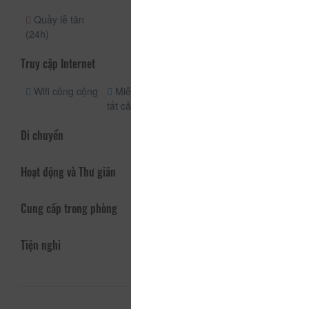
Quầy lễ tân
(24h)
Truy cập Internet
Wifi công cộng
Miễn phí wifi
tất cả các phòng
Di chuyển
Hoạt động và Thư giãn
Cung cấp trong phòng
Tiện nghi