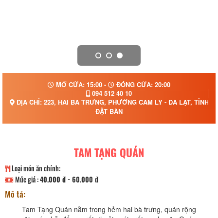
MỞ CỬA: 15:00 -
ĐÓNG CỬA: 20:00
094 512 40 10
ĐỊA CHỈ: 223, HAI BÀ TRƯNG, PHƯỜNG CAM LY - ĐÀ LẠT, TỈNH 
ĐẶT BÀN
TAM TẠNG QUÁN
Loại món ăn chính:
Mức giá :
40.000 đ - 60.000 đ
Mô tả:
Tam Tạng Quán nằm trong hẻm hai bà trưng, quán rộng