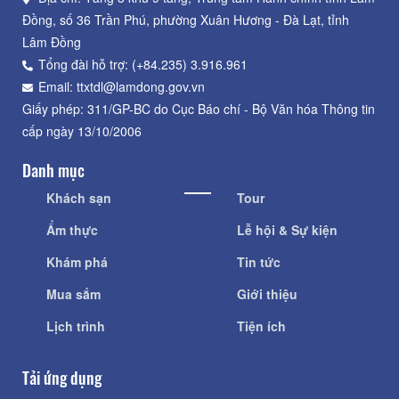
Đồng, số 36 Trần Phú, phường Xuân Hương - Đà Lạt, tỉnh
Lâm Đồng
Tổng đài hỗ trợ: (+84.235) 3.916.961
Email: ttxtdl@lamdong.gov.vn
Giấy phép: 311/GP-BC do Cục Báo chí - Bộ Văn hóa Thông tin
cấp ngày 13/10/2006
Danh mục
Khách sạn
Tour
Ẩm thực
Lễ hội & Sự kiện
Khám phá
Tin tức
Mua sắm
Giới thiệu
Lịch trình
Tiện ích
Tải ứng dụng