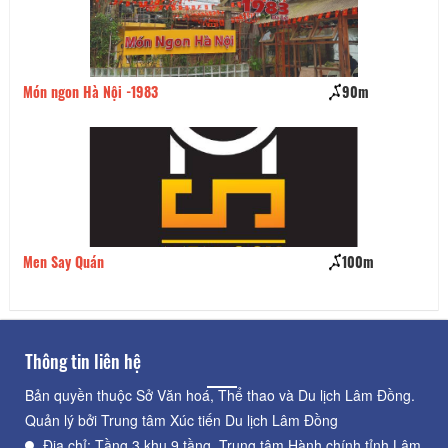
Món ngon Hà Nội -1983
90m
Hư
Men Say Quán
100m
Lẩ
Thông tin liên hệ
Bản quyền thuộc Sở Văn hoá, Thể thao và Du lịch Lâm Đồng.
Quản lý bởi Trung tâm Xúc tiến Du lịch Lâm Đồng
Địa chỉ: Tầng 3 khu 9 tầng, Trung tâm Hành chính tỉnh Lâm