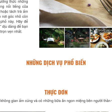
hưởng thức những
ng nổi tiếng của
 hoặc tách trà ấm
n nơi góc nhỏ còn
 phố này. Hãy để
n” dịu dàng để bạn
trọn vẹn nhất.
NHỮNG DỊCH VỤ PHỔ BIẾN
THỰC ĐƠN
không gian ấm cúng và có những bữa ăn ngon miệng bên người thân v