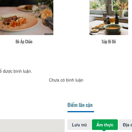
Bò Áp Chảo
Súp Bí Đỏ
ể được bình luận.
Chưa có bình luận
Điểm lân cận
Lưu trú
Ẩm thực
Địa 