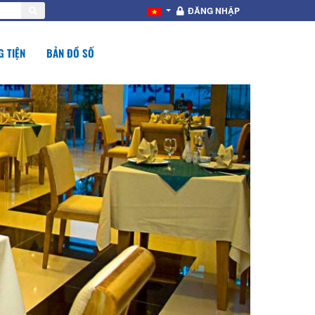
ĐĂNG NHẬP
 TIỆN
BẢN ĐỒ SỐ