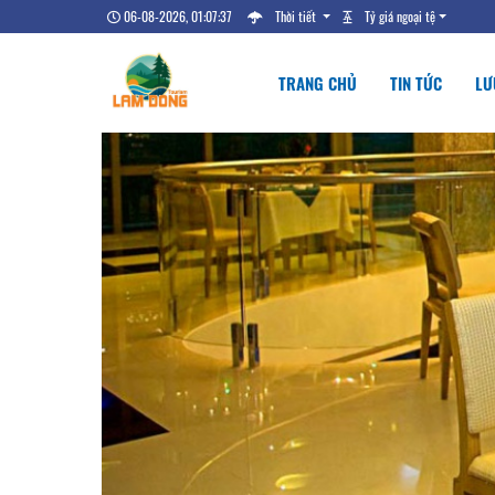
06-08-2026, 01:07:38
Thời tiết
Tỷ giá ngoại tệ
TRANG CHỦ
TIN TỨC
LƯ