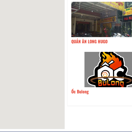
Ốc Thơm Đà Lạt
180m
QUÁN ĂN LONG HUGO
23 Dzo
190m
Ốc Bulong