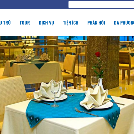
U TRÚ
TOUR
DỊCH VỤ
TIỆN ÍCH
PHẢN HỒI
ĐA PHƯƠNG