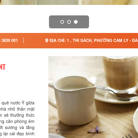
 3839 001
ĐỊA CHỈ: 1 , THI SÁCH, PHƯỜNG CAM LY - Đ
NT
g quê nước Ý giữa
nhà nhỏ thân mật
n sẽ thưởng thức
ững căn phòng êm
t sương và lắng
lại cái đẹp bình