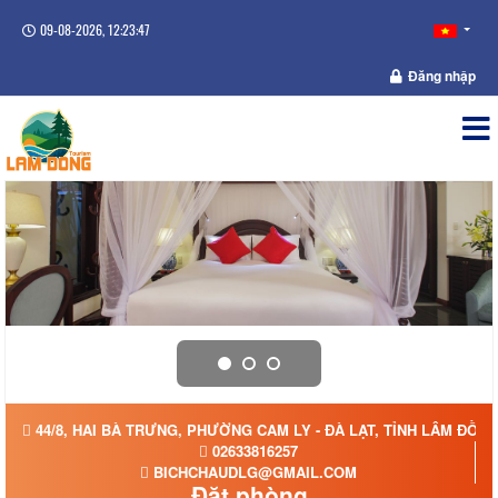
09-08-2026, 12:23:48
Đăng nhập
44/8, HAI BÀ TRƯNG, PHƯỜNG CAM LY - ĐÀ LẠT, TỈNH LÂM ĐỒN
02633816257
BICHCHAUDLG@GMAIL.COM
Đặt phòng