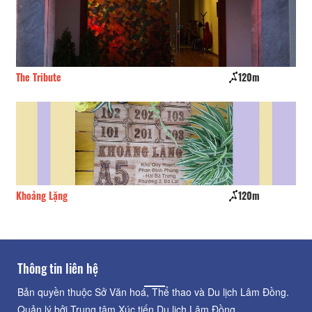
The Tribute
120m
Ho
Khoảng Lặng
120m
Th
Thông tin liên hệ
Bản quyền thuộc Sở Văn hoá, Thể thao và Du lịch Lâm Đồng.
Quản lý bởi Trung tâm Xúc tiến Du lịch Lâm Đồng