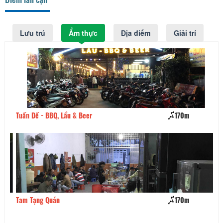
Lưu trú
Ẩm thực
Địa điểm
Giải trí
Tuấn Dế - BBQ, Lẩu & Beer
170m
Ăn
Tam Tạng Quán
170m
Cá