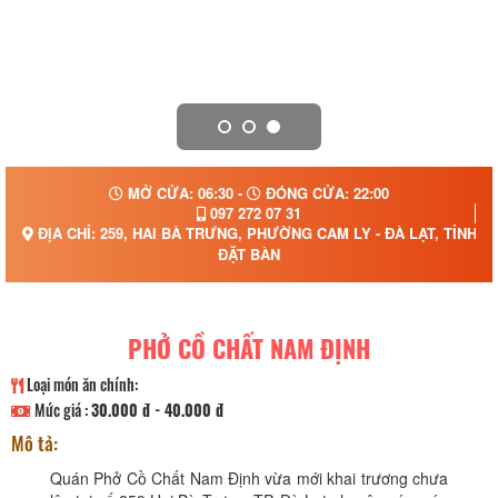
MỞ CỬA: 06:30 -
ĐÓNG CỬA: 22:00
097 272 07 31
ĐỊA CHỈ: 259, HAI BÀ TRƯNG, PHƯỜNG CAM LY - ĐÀ LẠT, TỈNH 
ĐẶT BÀN
PHỞ CỒ CHẤT NAM ĐỊNH
Loại món ăn chính:
Mức giá :
30.000 đ - 40.000 đ
Mô tả:
Quán Phở Cồ Chất Nam Định vừa mới khai trương chưa