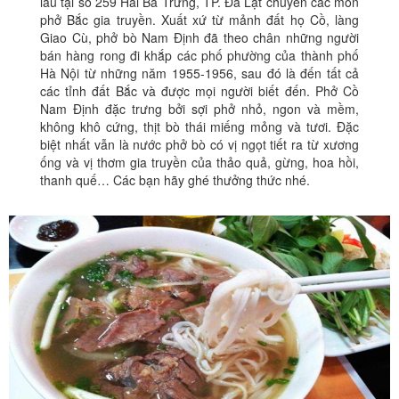
lâu tại số 259 Hai Bà Trưng, TP. Đà Lạt chuyên các món
phở Bắc gia truyền. Xuất xứ từ mảnh đất họ Cồ, làng
Giao Cù, phở bò Nam Định đã theo chân những người
bán hàng rong đi khắp các phố phường của thành phố
Hà Nội từ những năm 1955-1956, sau đó là đến tất cả
các tỉnh đất Bắc và được mọi người biết đến. Phở Cồ
Nam Định đặc trưng bởi sợi phở nhỏ, ngon và mềm,
không khô cứng, thịt bò thái miếng mỏng và tươi. Đặc
biệt nhất vẫn là nước phở bò có vị ngọt tiết ra từ xương
ống và vị thơm gia truyền của thảo quả, gừng, hoa hồi,
thanh quế… Các bạn hãy ghé thưởng thức nhé.