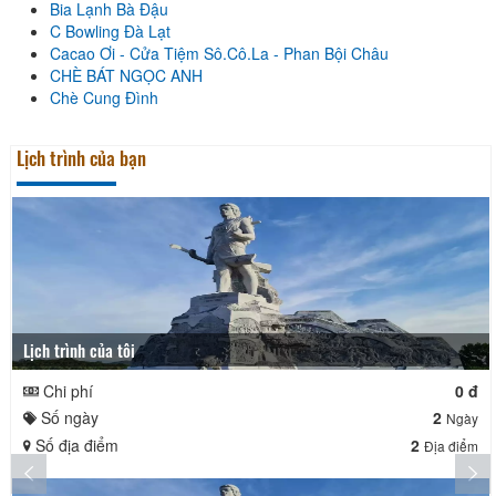
Bia Lạnh Bà Đậu
C Bowling Đà Lạt
Cacao Ơi - Cửa Tiệm Sô.Cô.La - Phan Bội Châu
CHÈ BÁT NGỌC ANH
Chè Cung Đình
Lịch trình của bạn
Lịch trình của tôi
Chi phí
0 đ
Số ngày
2
Ngày
Số địa điểm
2
Địa điểm