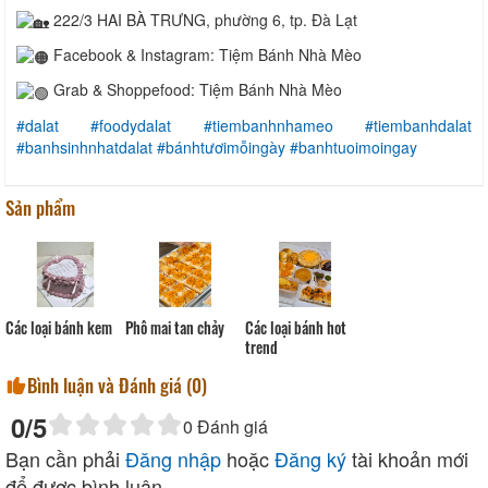
222/3 HAI BÀ TRƯNG, phường 6, tp. Đà Lạt
Facebook & Instagram: Tiệm Bánh Nhà Mèo
Grab & Shoppefood: Tiệm Bánh Nhà Mèo
#dalat
#foodydalat
#tiembanhnhameo
#tiembanhdalat
#banhsinhnhatdalat
#bánhtươimỗingày
#banhtuoimoingay
Sản phẩm
Phô mai tan chảy
Các loại bánh hot
Các loại bánh kem
trend
Bình luận và Đánh giá (
0
)
0
/5
0
Đánh giá
Bạn cần phải
Đăng nhập
hoặc
Đăng ký
tài khoản mới
để được bình luận.