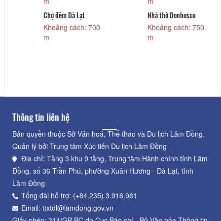
m
m
Chợ đêm Đà Lạt
Nhà thờ Donbosco
Khoảng cách: 700
Khoảng cách: 750
m
m
Thông tin liên hệ
Bản quyền thuộc Sở Văn hoá, Thể thao và Du lịch Lâm Đồng.
Quản lý bởi Trung tâm Xúc tiến Du lịch Lâm Đồng
Địa chỉ: Tầng 3 khu 9 tầng, Trung tâm Hành chính tỉnh Lâm
Đồng, số 36 Trần Phú, phường Xuân Hương - Đà Lạt, tỉnh
Lâm Đồng
Tổng đài hỗ trợ: (+84.235) 3.916.961
Email: ttxtdl@lamdong.gov.vn
Giấy phép: 311/GP-BC do Cục Báo chí - Bộ Văn hóa Thông tin