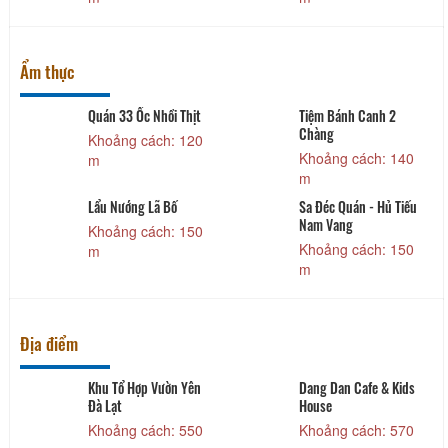
Ẩm thực
Quán 33 Ốc Nhồi Thịt
Tiệm Bánh Canh 2
Chàng
Khoảng cách: 120
Khoảng cách: 140
m
m
Lẩu Nướng Lã Bố
Sa Đéc Quán - Hủ Tiếu
Nam Vang
Khoảng cách: 150
Khoảng cách: 150
m
m
Địa điểm
Khu Tổ Hợp Vườn Yên
Dang Dan Cafe & Kids
Đà Lạt
House
Khoảng cách: 550
Khoảng cách: 570