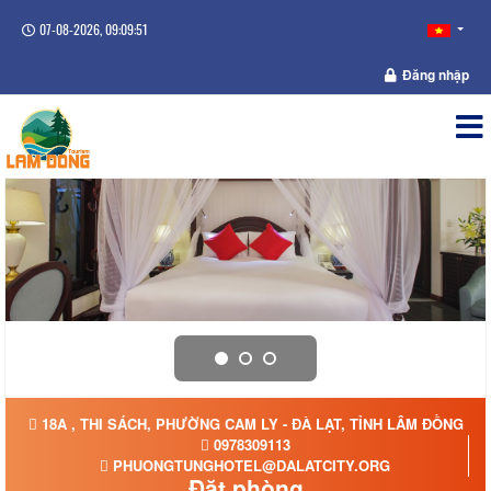
07-08-2026, 09:09:52
Đăng nhập
18A , THI SÁCH, PHƯỜNG CAM LY - ĐÀ LẠT, TỈNH LÂM ĐỒNG
0978309113
PHUONGTUNGHOTEL@DALATCITY.ORG
Đặt phòng