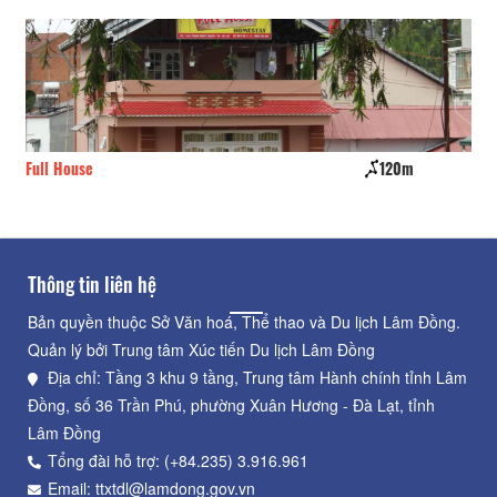
Full House
120m
AD
Thông tin liên hệ
Bản quyền thuộc Sở Văn hoá, Thể thao và Du lịch Lâm Đồng.
Quản lý bởi Trung tâm Xúc tiến Du lịch Lâm Đồng
Địa chỉ: Tầng 3 khu 9 tầng, Trung tâm Hành chính tỉnh Lâm
Đồng, số 36 Trần Phú, phường Xuân Hương - Đà Lạt, tỉnh
Lâm Đồng
Tổng đài hỗ trợ: (+84.235) 3.916.961
Email: ttxtdl@lamdong.gov.vn