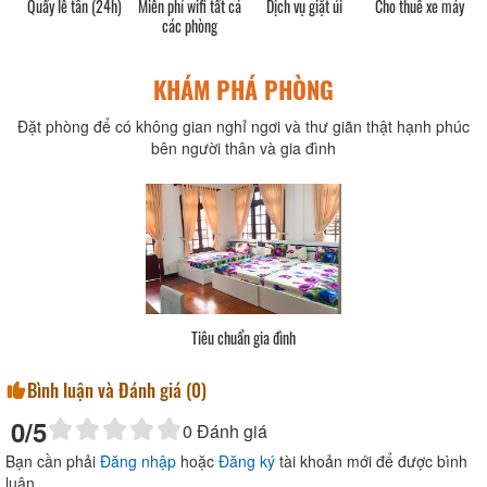
Quầy lễ tân (24h)
Miễn phí wifi tất cả
Dịch vụ giặt ủi
Cho thuê xe máy
các phòng
KHÁM PHÁ PHÒNG
Đặt phòng để có không gian nghỉ ngơi và thư giãn thật hạnh phúc
bên người thân và gia đình
Tiêu chuẩn gia đình
Bình luận và Đánh giá (
0
)
0
/5
0
Đánh giá
Bạn cần phải
Đăng nhập
hoặc
Đăng ký
tài khoản mới để được bình
luận.