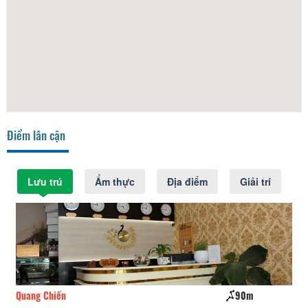
Điểm lân cận
Lưu trú
Ẩm thực
Địa điểm
Giải trí
Quang Chiến
90m
Bô