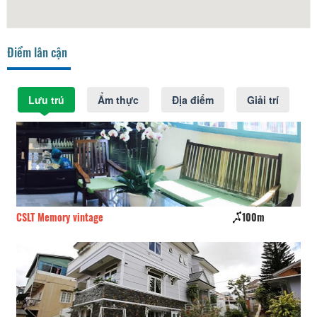
Điểm lân cận
Lưu trú
Ẩm thực
Địa điểm
Giải trí
LT Memory vintage
100m
A Home