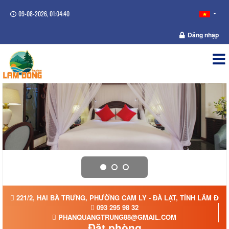
09-08-2026, 01:04:41
Đăng nhập
221/2, HAI BÀ TRƯNG, PHƯỜNG CAM LY - ĐÀ LẠT, TỈNH LÂM ĐỒ
093 295 98 32
PHANQUANGTRUNG88@GMAIL.COM
Đặt phòng