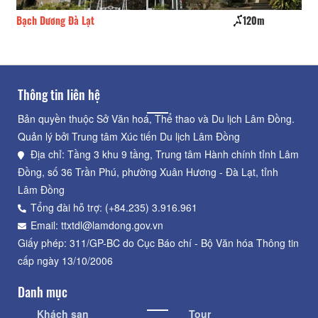
ch Dương Đà Lạt
120m
Bích Châ
Thông tin liên hệ
Bản quyền thuộc Sở Văn hoá, Thể thao và Du lịch Lâm Đồng.
Quản lý bởi Trung tâm Xúc tiến Du lịch Lâm Đồng
Địa chỉ: Tầng 3 khu 9 tầng, Trung tâm Hành chính tỉnh Lâm
Đồng, số 36 Trần Phú, phường Xuân Hương - Đà Lạt, tỉnh
Lâm Đồng
Tổng đài hỗ trợ: (+84.235) 3.916.961
Email: ttxtdl@lamdong.gov.vn
Giấy phép: 311/GP-BC do Cục Báo chí - Bộ Văn hóa Thông tin
cấp ngày 13/10/2006
Danh mục
Khách sạn
Tour