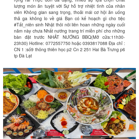
lượng món ăn tuyệt vời Sự hỗ trợ nhiệt tình của nhân
viên Không gian sang trọng, thoải mái cơ hội ăn uống
thả ga không lo về giá Bạn có kế hoạch gì cho tiệc
#Tất_niên sinh Nhật thôi nôi liên hoan những ngày cuối
năm này chưa Nhất nướng trang trí miễn phí cho những
bàn đặt trước NHẤT NƯỚNG BBQ(Mở cửa:11h30-
23h30) Hotline: 0772557750 hoặc 0393817088 Địa chỉ :
CN 1 :số9 thông thiên học p2 Cn 2 251 Hai Bà Trưng p6
tp Đà Lạt