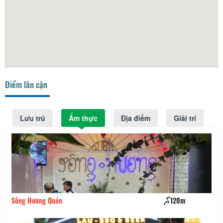
Điểm lân cận
Lưu trú
Ẩm thực
Địa điểm
Giải trí
Sông Hương Quán
120m
Ta