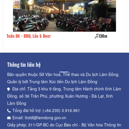
Tuấn Dế - BBQ, Lẩu & Beer
130m
Ti
Thông tin liên hệ
Bản quyền thuộc Sở Văn hoá, Thể thao và Du lịch Lâm Đồng.
Quản lý bởi Trung tâm Xúc tiến Du lịch Lâm Đồng
Địa chỉ: Tầng 3 khu 9 tầng, Trung tâm Hành chính tỉnh Lâm
Đồng, số 36 Trần Phú, phường Xuân Hương - Đà Lạt, tỉnh
Lâm Đồng
Tổng đài hỗ trợ: (+84.235) 3.916.961
Email: ttxtdl@lamdong.gov.vn
Giấy phép: 311/GP-BC do Cục Báo chí - Bộ Văn hóa Thông tin