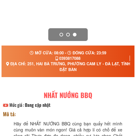
MỞ CỬA: 08:00 -
ĐÓNG CỬA: 23:59
0393817088
ĐỊA CHỈ: 251, HAI BÀ TRƯNG, PHƯỜNG CAM LY - ĐÀ LẠT, TỈNH 
ĐẶT BÀN
NHẤT NƯỚNG BBQ
Mức giá :
Đang cập nhật
Mô tả:
Hãy để NHẤT NƯỚNG BBQ cùng bạn quẩy hết mình
cùng muôn vàn món ngon! Giá cả hợp lí có chỗ để xe
rộng rãi Thực đơn đa dạng, nhiều sự lựa chọn Chất