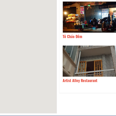
ay Cầm Ngân
150m
Tô Cháo Đêm
G AN Dimsum
170m
Artist Alley Restaurant