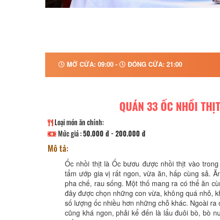
MỞ CỬA: 09:00 -
ĐÓNG CỬA: 21:00
QUÁN 33 ỐC NHỒI THỊ
Loại món ăn chính:
Mức giá :
50.000 đ - 200.000 đ
Mô tả:
Ốc nhồi thịt là Ốc bươu được nhồi thịt vào trong
tẩm ướp gia vị rất ngon, vừa ăn, hấp cùng sả.
pha chế, rau sống. Một thố mang ra có thể ăn c
đây được chọn những con vừa, không quá nhỏ, k
số lượng ốc nhiều hơn những chỗ khác. Ngoài ra
cũng khá ngon, phải kể đến là lẩu đuôi bò, bò n