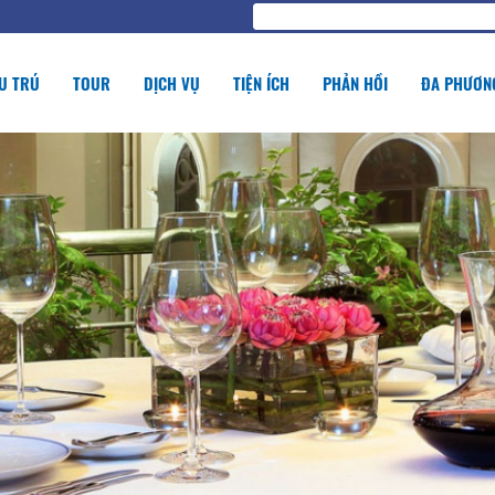
U TRÚ
TOUR
DỊCH VỤ
TIỆN ÍCH
PHẢN HỒI
ĐA PHƯƠNG