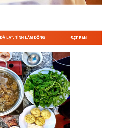
 ĐÀ LẠT, TỈNH LÂM ĐỒNG
ĐẶT BÀN