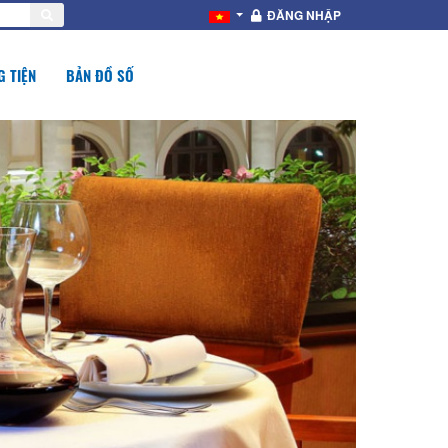
ĐĂNG NHẬP
 TIỆN
BẢN ĐỒ SỐ