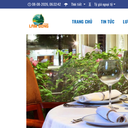
08-08-2026, 06:32:43
Thời tiết
Tỷ giá ngoại tệ
TRANG CHỦ
TIN TỨC
LƯ