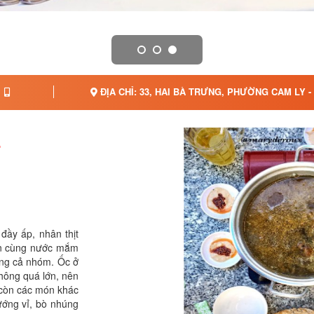
ĐỊA CHỈ: 33, HAI BÀ TRƯNG, PHƯỜNG CAM LY -
T
 đầy ấp, nhân thịt
 Ăn cùng nước mắm
ùng cả nhóm. Ốc ở
hông quá lớn, nên
 còn các món khác
ướng vỉ, bò nhúng