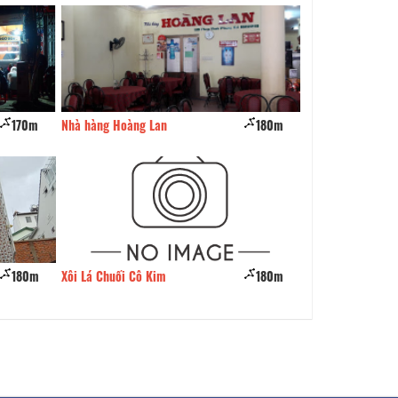
170m
Nhà hàng Hoàng Lan
180m
Tiệm Cơm Vĩnh P
180m
Xôi Lá Chuối Cô Kim
180m
Cháo Chả Cá