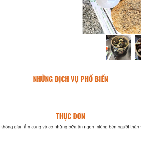
NHỮNG DỊCH VỤ PHỔ BIẾN
THỰC ĐƠN
không gian ấm cúng và có những bữa ăn ngon miệng bên người thân v