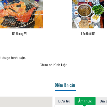
Bò Nướng Vĩ
Lẩu Đuôi Bò
ể được bình luận.
Chưa có bình luận
Điểm lân cận
Lưu trú
Ẩm thực
Địa 